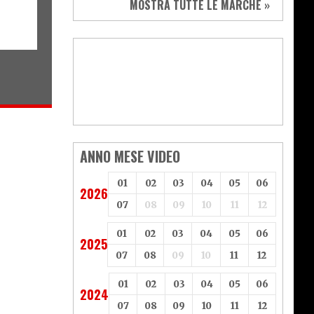
MOSTRA TUTTE LE MARCHE »
Vespa
Yamaha
Adiva
Adly
Aeon
Aspes
Axy
Baotian
ANNO MESE VIDEO
01
02
03
04
05
06
2026
07
08
09
10
11
12
01
02
03
04
05
06
2025
07
08
09
10
11
12
01
02
03
04
05
06
2024
07
08
09
10
11
12