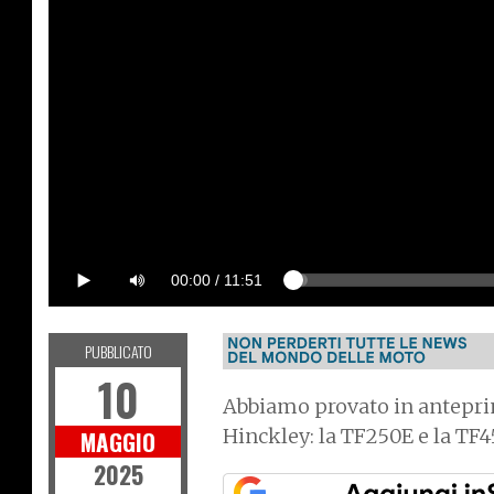
00:00
/
11:51
PUBBLICATO
10
Abbiamo provato in anteprim
Hinckley: la TF250E e la TF4
MAGGIO
2025