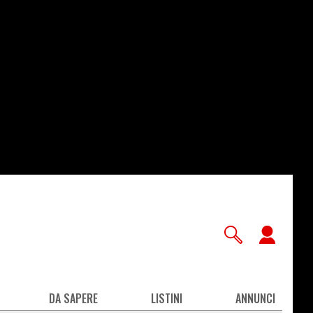
User
accou
men
DA SAPERE
LISTINI
ANNUNCI