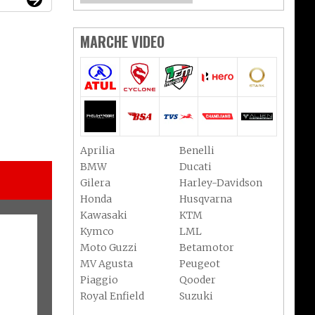
MARCHE VIDEO
Aprilia
Benelli
BMW
Ducati
Gilera
Harley-Davidson
Honda
Husqvarna
Kawasaki
KTM
Kymco
LML
Moto Guzzi
Betamotor
MV Agusta
Peugeot
Piaggio
Qooder
Royal Enfield
Suzuki
Sym
Triumph