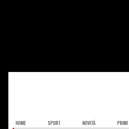
Salta
al
contenuto
principale
Main
HOME
SPORT
NOVITÀ
PRIMI
navigation