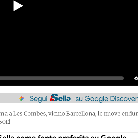
a a Les Combes, vicino Barcellona, le nuove endur
50E!