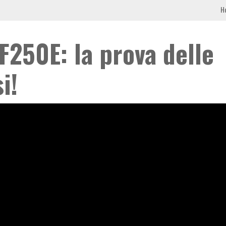
H
250E: la prova delle
i!