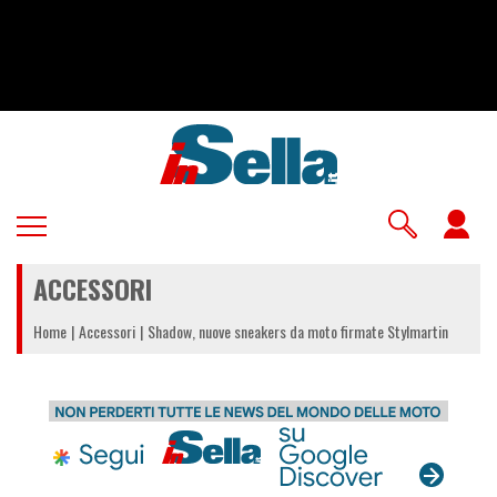
Salta
al
contenuto
principale
U
a
ACCESSORI
m
Home
Accessori
Shadow, nuove sneakers da moto firmate Stylmartin