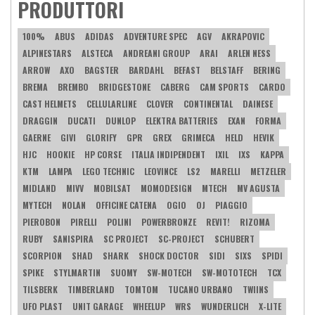
PRODUTTORI
100%
ABUS
ADIDAS
ADVENTURE SPEC
AGV
AKRAPOVIC
ALPINESTARS
ALSTECA
ANDREANI GROUP
ARAI
ARLEN NESS
ARROW
AXO
BAGSTER
BARDAHL
BEFAST
BELSTAFF
BERING
BREMA
BREMBO
BRIDGESTONE
CABERG
CAM SPORTS
CARDO
CAST HELMETS
CELLULARLINE
CLOVER
CONTINENTAL
DAINESE
DRAGGIN
DUCATI
DUNLOP
ELEKTRA BATTERIES
EXAN
FORMA
GAERNE
GIVI
GLORIFY
GPR
GREX
GRIMECA
HELD
HEVIK
HJC
HOOKIE
HP CORSE
ITALIA INDIPENDENT
IXIL
IXS
KAPPA
KTM
LAMPA
LEGO TECHNIC
LEOVINCE
LS2
MARELLI
METZELER
MIDLAND
MIVV
MOBILSAT
MOMODESIGN
MTECH
MV AGUSTA
MYTECH
NOLAN
OFFICINE CATENA
OGIO
OJ
PIAGGIO
PIEROBON
PIRELLI
POLINI
POWERBRONZE
REVIT!
RIZOMA
RUBY
SANISPIRA
SC PROJECT
SC-PROJECT
SCHUBERT
SCORPION
SHAD
SHARK
SHOCK DOCTOR
SIDI
SIXS
SPIDI
SPIKE
STYLMARTIN
SUOMY
SW-MOTECH
SW-MOTOTECH
TCX
TILSBERK
TIMBERLAND
TOMTOM
TUCANO URBANO
TWIINS
UFO PLAST
UNIT GARAGE
WHEELUP
WRS
WUNDERLICH
X-LITE