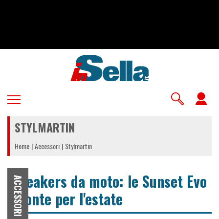
Salta
al
contenuto
principale
U
a
STYLMARTIN
m
Home
Accessori
Stylmartin
Sneakers da moto: le Sunset Evo
ACCESSORI
pronte per l'estate