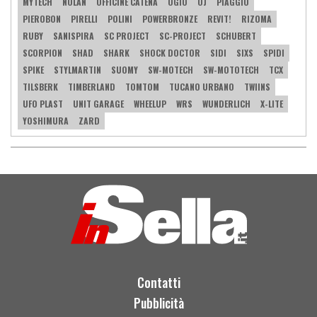
MYTECH
NOLAN
OFFICINE CATENA
OGIO
OJ
PIAGGIO
PIEROBON
PIRELLI
POLINI
POWERBRONZE
REVIT!
RIZOMA
RUBY
SANISPIRA
SC PROJECT
SC-PROJECT
SCHUBERT
SCORPION
SHAD
SHARK
SHOCK DOCTOR
SIDI
SIXS
SPIDI
SPIKE
STYLMARTIN
SUOMY
SW-MOTECH
SW-MOTOTECH
TCX
TILSBERK
TIMBERLAND
TOMTOM
TUCANO URBANO
TWIINS
UFO PLAST
UNIT GARAGE
WHEELUP
WRS
WUNDERLICH
X-LITE
YOSHIMURA
ZARD
Contatti
Pubblicità