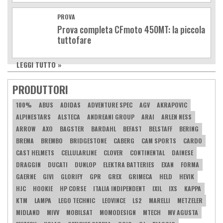
PROVA
Prova completa CFmoto 450MT: la piccola
tuttofare
LEGGI TUTTO »
PRODUTTORI
100%
ABUS
ADIDAS
ADVENTURE SPEC
AGV
AKRAPOVIC
ALPINESTARS
ALSTECA
ANDREANI GROUP
ARAI
ARLEN NESS
ARROW
AXO
BAGSTER
BARDAHL
BEFAST
BELSTAFF
BERING
BREMA
BREMBO
BRIDGESTONE
CABERG
CAM SPORTS
CARDO
CAST HELMETS
CELLULARLINE
CLOVER
CONTINENTAL
DAINESE
DRAGGIN
DUCATI
DUNLOP
ELEKTRA BATTERIES
EXAN
FORMA
GAERNE
GIVI
GLORIFY
GPR
GREX
GRIMECA
HELD
HEVIK
HJC
HOOKIE
HP CORSE
ITALIA INDIPENDENT
IXIL
IXS
KAPPA
KTM
LAMPA
LEGO TECHNIC
LEOVINCE
LS2
MARELLI
METZELER
MIDLAND
MIVV
MOBILSAT
MOMODESIGN
MTECH
MV AGUSTA