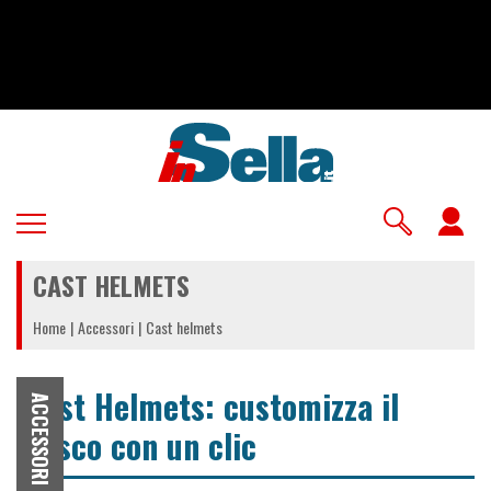
Salta
al
contenuto
principale
U
a
CAST HELMETS
m
Home
Accessori
Cast helmets
Cast Helmets: customizza il
ACCESSORI
casco con un clic