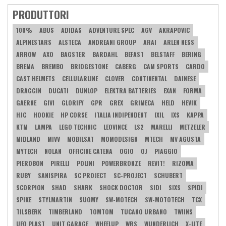
PRODUTTORI
100%
ABUS
ADIDAS
ADVENTURE SPEC
AGV
AKRAPOVIC
ALPINESTARS
ALSTECA
ANDREANI GROUP
ARAI
ARLEN NESS
ARROW
AXO
BAGSTER
BARDAHL
BEFAST
BELSTAFF
BERING
BREMA
BREMBO
BRIDGESTONE
CABERG
CAM SPORTS
CARDO
CAST HELMETS
CELLULARLINE
CLOVER
CONTINENTAL
DAINESE
DRAGGIN
DUCATI
DUNLOP
ELEKTRA BATTERIES
EXAN
FORMA
GAERNE
GIVI
GLORIFY
GPR
GREX
GRIMECA
HELD
HEVIK
HJC
HOOKIE
HP CORSE
ITALIA INDIPENDENT
IXIL
IXS
KAPPA
KTM
LAMPA
LEGO TECHNIC
LEOVINCE
LS2
MARELLI
METZELER
MIDLAND
MIVV
MOBILSAT
MOMODESIGN
MTECH
MV AGUSTA
MYTECH
NOLAN
OFFICINE CATENA
OGIO
OJ
PIAGGIO
PIEROBON
PIRELLI
POLINI
POWERBRONZE
REVIT!
RIZOMA
RUBY
SANISPIRA
SC PROJECT
SC-PROJECT
SCHUBERT
SCORPION
SHAD
SHARK
SHOCK DOCTOR
SIDI
SIXS
SPIDI
SPIKE
STYLMARTIN
SUOMY
SW-MOTECH
SW-MOTOTECH
TCX
TILSBERK
TIMBERLAND
TOMTOM
TUCANO URBANO
TWIINS
UFO PLAST
UNIT GARAGE
WHEELUP
WRS
WUNDERLICH
X-LITE