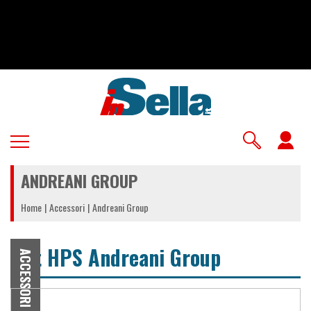
Salta
al
contenuto
principale
U
a
ANDREANI GROUP
m
Home
Accessori
Andreani Group
Kit HPS Andreani Group
ACCESSORI