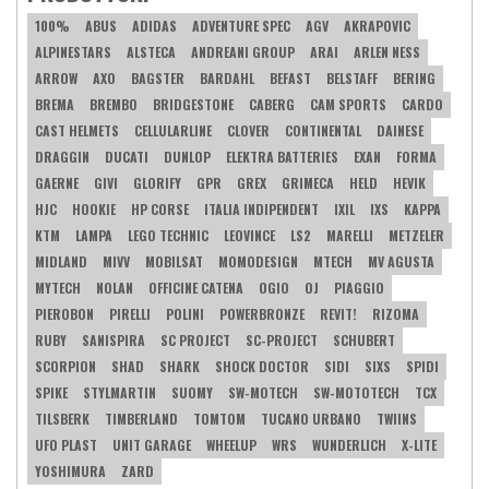
100%
ABUS
ADIDAS
ADVENTURE SPEC
AGV
AKRAPOVIC
ALPINESTARS
ALSTECA
ANDREANI GROUP
ARAI
ARLEN NESS
ARROW
AXO
BAGSTER
BARDAHL
BEFAST
BELSTAFF
BERING
BREMA
BREMBO
BRIDGESTONE
CABERG
CAM SPORTS
CARDO
CAST HELMETS
CELLULARLINE
CLOVER
CONTINENTAL
DAINESE
DRAGGIN
DUCATI
DUNLOP
ELEKTRA BATTERIES
EXAN
FORMA
GAERNE
GIVI
GLORIFY
GPR
GREX
GRIMECA
HELD
HEVIK
HJC
HOOKIE
HP CORSE
ITALIA INDIPENDENT
IXIL
IXS
KAPPA
KTM
LAMPA
LEGO TECHNIC
LEOVINCE
LS2
MARELLI
METZELER
MIDLAND
MIVV
MOBILSAT
MOMODESIGN
MTECH
MV AGUSTA
MYTECH
NOLAN
OFFICINE CATENA
OGIO
OJ
PIAGGIO
PIEROBON
PIRELLI
POLINI
POWERBRONZE
REVIT!
RIZOMA
RUBY
SANISPIRA
SC PROJECT
SC-PROJECT
SCHUBERT
SCORPION
SHAD
SHARK
SHOCK DOCTOR
SIDI
SIXS
SPIDI
SPIKE
STYLMARTIN
SUOMY
SW-MOTECH
SW-MOTOTECH
TCX
TILSBERK
TIMBERLAND
TOMTOM
TUCANO URBANO
TWIINS
UFO PLAST
UNIT GARAGE
WHEELUP
WRS
WUNDERLICH
X-LITE
YOSHIMURA
ZARD