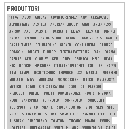
PRODUTTORI
100%
ABUS
ADIDAS
ADVENTURE SPEC
AGV
AKRAPOVIC
ALPINESTARS
ALSTECA
ANDREANI GROUP
ARAI
ARLEN NESS
ARROW
AXO
BAGSTER
BARDAHL
BEFAST
BELSTAFF
BERING
BREMA
BREMBO
BRIDGESTONE
CABERG
CAM SPORTS
CARDO
CAST HELMETS
CELLULARLINE
CLOVER
CONTINENTAL
DAINESE
DRAGGIN
DUCATI
DUNLOP
ELEKTRA BATTERIES
EXAN
FORMA
GAERNE
GIVI
GLORIFY
GPR
GREX
GRIMECA
HELD
HEVIK
HJC
HOOKIE
HP CORSE
ITALIA INDIPENDENT
IXIL
IXS
KAPPA
KTM
LAMPA
LEGO TECHNIC
LEOVINCE
LS2
MARELLI
METZELER
MIDLAND
MIVV
MOBILSAT
MOMODESIGN
MTECH
MV AGUSTA
MYTECH
NOLAN
OFFICINE CATENA
OGIO
OJ
PIAGGIO
PIEROBON
PIRELLI
POLINI
POWERBRONZE
REVIT!
RIZOMA
RUBY
SANISPIRA
SC PROJECT
SC-PROJECT
SCHUBERT
SCORPION
SHAD
SHARK
SHOCK DOCTOR
SIDI
SIXS
SPIDI
SPIKE
STYLMARTIN
SUOMY
SW-MOTECH
SW-MOTOTECH
TCX
TILSBERK
TIMBERLAND
TOMTOM
TUCANO URBANO
TWIINS
UFO PLAST
UNIT GARAGE
WHEELUP
WRS
WUNDERLICH
X-LITE