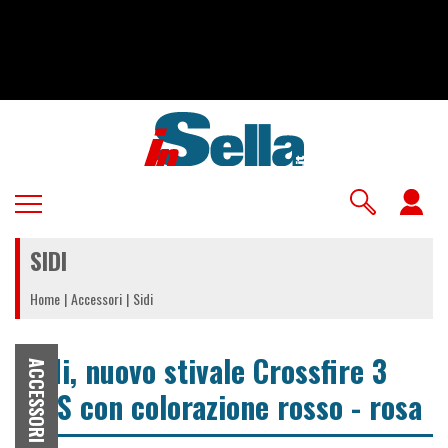
Salta
al
contenuto
principale
U
a
SIDI
m
Home
Accessori
Sidi
Sidi, nuovo stivale Crossfire 3
ACCESSORI
SRS con colorazione rosso - rosa