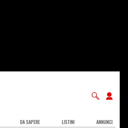
User
accou
men
DA SAPERE
LISTINI
ANNUNCI