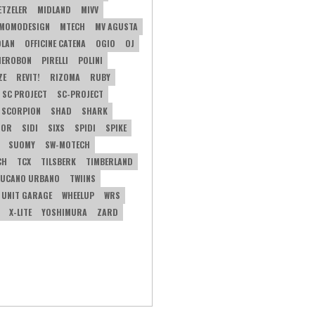
ETZELER
MIDLAND
MIVV
MOMODESIGN
MTECH
MV AGUSTA
OLAN
OFFICINE CATENA
OGIO
OJ
IEROBON
PIRELLI
POLINI
ZE
REVIT!
RIZOMA
RUBY
SC PROJECT
SC-PROJECT
SCORPION
SHAD
SHARK
TOR
SIDI
SIXS
SPIDI
SPIKE
SUOMY
SW-MOTECH
CH
TCX
TILSBERK
TIMBERLAND
UCANO URBANO
TWIINS
UNIT GARAGE
WHEELUP
WRS
X-LITE
YOSHIMURA
ZARD