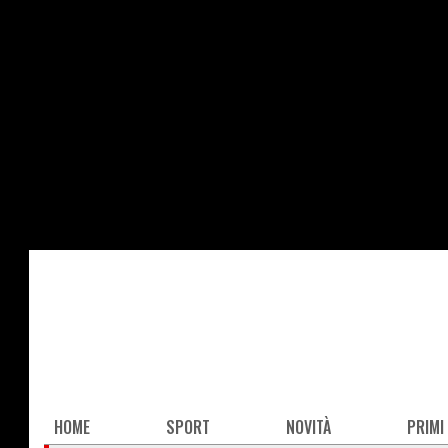
Salta
al
contenuto
principale
Main
HOME
SPORT
NOVITÀ
PRIMI
navigation