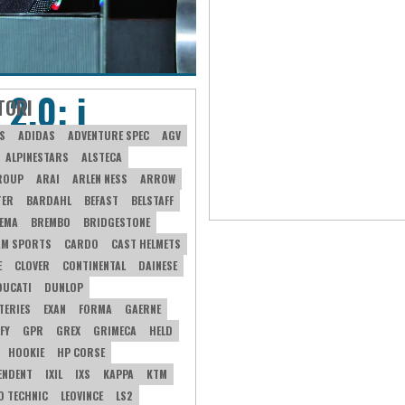
 2.0: i
TORI
esta
S
ADIDAS
ADVENTURE SPEC
AGV
ALPINESTARS
ALSTECA
ROUP
ARAI
ARLEN NESS
ARROW
TER
BARDAHL
BEFAST
BELSTAFF
EMA
BREMBO
BRIDGESTONE
AM SPORTS
CARDO
CAST HELMETS
E
CLOVER
CONTINENTAL
DAINESE
DUCATI
DUNLOP
TERIES
EXAN
FORMA
GAERNE
FY
GPR
GREX
GRIMECA
HELD
HOOKIE
HP CORSE
PENDENT
IXIL
IXS
KAPPA
KTM
O TECHNIC
LEOVINCE
LS2