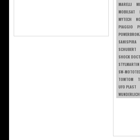
MARELLI
M
MOBILSAT
MYTECH
N
PIAGGIO
P
POWERBRON
SANISPIRA
SCHUBERT
SHOCK DOC
STYLMARTIN
SW-MOTOTE
TOMTOM
T
UFO PLAST
WUNDERLICH