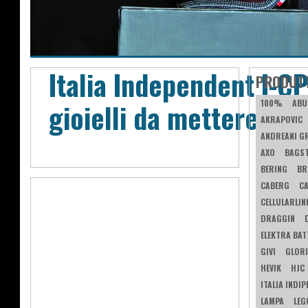
Italia Independent I-CP
PRODUT
gioielli da mettere in t
100%
ABU
AKRAPOVIC
ANDREANI G
AXO
BAGS
BERING
BR
CABERG
C
CELLULARLIN
DRAGGIN
ELEKTRA BAT
GIVI
GLORI
HEVIK
HJC
ITALIA INDI
LAMPA
LEG