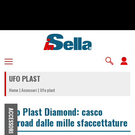
Salta
al
contenuto
principale
U
a
UFO PLAST
m
Home
Accessori
Ufo plast
Ufo Plast Diamond: casco
ACCESSORI
offroad dalle mille sfaccettature