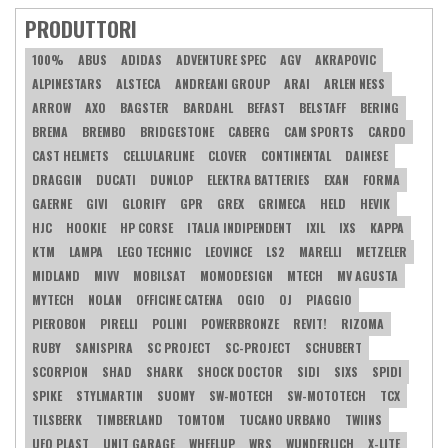
PRODUTTORI
100%
ABUS
ADIDAS
ADVENTURE SPEC
AGV
AKRAPOVIC
ALPINESTARS
ALSTECA
ANDREANI GROUP
ARAI
ARLEN NESS
ARROW
AXO
BAGSTER
BARDAHL
BEFAST
BELSTAFF
BERING
BREMA
BREMBO
BRIDGESTONE
CABERG
CAM SPORTS
CARDO
CAST HELMETS
CELLULARLINE
CLOVER
CONTINENTAL
DAINESE
DRAGGIN
DUCATI
DUNLOP
ELEKTRA BATTERIES
EXAN
FORMA
GAERNE
GIVI
GLORIFY
GPR
GREX
GRIMECA
HELD
HEVIK
HJC
HOOKIE
HP CORSE
ITALIA INDIPENDENT
IXIL
IXS
KAPPA
KTM
LAMPA
LEGO TECHNIC
LEOVINCE
LS2
MARELLI
METZELER
MIDLAND
MIVV
MOBILSAT
MOMODESIGN
MTECH
MV AGUSTA
MYTECH
NOLAN
OFFICINE CATENA
OGIO
OJ
PIAGGIO
PIEROBON
PIRELLI
POLINI
POWERBRONZE
REVIT!
RIZOMA
RUBY
SANISPIRA
SC PROJECT
SC-PROJECT
SCHUBERT
SCORPION
SHAD
SHARK
SHOCK DOCTOR
SIDI
SIXS
SPIDI
SPIKE
STYLMARTIN
SUOMY
SW-MOTECH
SW-MOTOTECH
TCX
TILSBERK
TIMBERLAND
TOMTOM
TUCANO URBANO
TWIINS
UFO PLAST
UNIT GARAGE
WHEELUP
WRS
WUNDERLICH
X-LITE