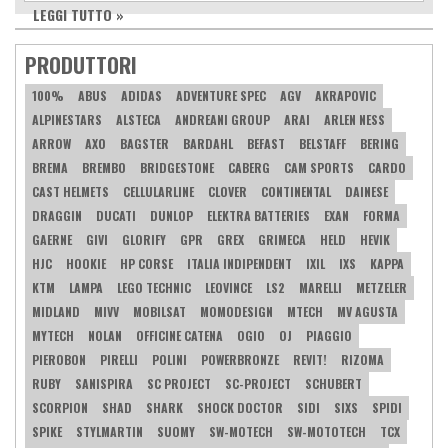
LEGGI TUTTO »
PRODUTTORI
100%
ABUS
ADIDAS
ADVENTURE SPEC
AGV
AKRAPOVIC
ALPINESTARS
ALSTECA
ANDREANI GROUP
ARAI
ARLEN NESS
ARROW
AXO
BAGSTER
BARDAHL
BEFAST
BELSTAFF
BERING
BREMA
BREMBO
BRIDGESTONE
CABERG
CAM SPORTS
CARDO
CAST HELMETS
CELLULARLINE
CLOVER
CONTINENTAL
DAINESE
DRAGGIN
DUCATI
DUNLOP
ELEKTRA BATTERIES
EXAN
FORMA
GAERNE
GIVI
GLORIFY
GPR
GREX
GRIMECA
HELD
HEVIK
HJC
HOOKIE
HP CORSE
ITALIA INDIPENDENT
IXIL
IXS
KAPPA
KTM
LAMPA
LEGO TECHNIC
LEOVINCE
LS2
MARELLI
METZELER
MIDLAND
MIVV
MOBILSAT
MOMODESIGN
MTECH
MV AGUSTA
MYTECH
NOLAN
OFFICINE CATENA
OGIO
OJ
PIAGGIO
PIEROBON
PIRELLI
POLINI
POWERBRONZE
REVIT!
RIZOMA
RUBY
SANISPIRA
SC PROJECT
SC-PROJECT
SCHUBERT
SCORPION
SHAD
SHARK
SHOCK DOCTOR
SIDI
SIXS
SPIDI
SPIKE
STYLMARTIN
SUOMY
SW-MOTECH
SW-MOTOTECH
TCX