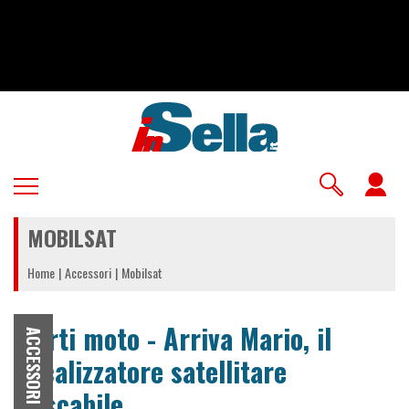
Salta
al
contenuto
principale
U
a
MOBILSAT
m
Home
Accessori
Mobilsat
Furti moto - Arriva Mario, il
ACCESSORI
localizzatore satellitare
tascabile