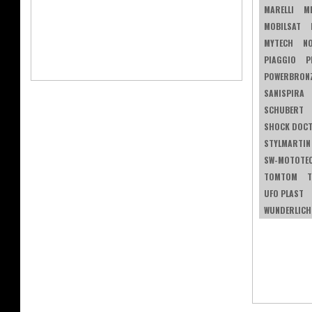
MARELLI
M
MOBILSAT
MYTECH
N
PIAGGIO
P
POWERBRON
SANISPIRA
SCHUBERT
SHOCK DOC
STYLMARTIN
SW-MOTOTE
TOMTOM
T
UFO PLAST
WUNDERLICH