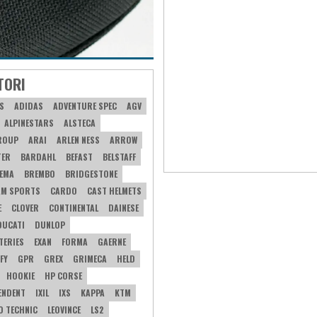
TORI
S
ADIDAS
ADVENTURE SPEC
AGV
ALPINESTARS
ALSTECA
ROUP
ARAI
ARLEN NESS
ARROW
TER
BARDAHL
BEFAST
BELSTAFF
EMA
BREMBO
BRIDGESTONE
AM SPORTS
CARDO
CAST HELMETS
E
CLOVER
CONTINENTAL
DAINESE
DUCATI
DUNLOP
TERIES
EXAN
FORMA
GAERNE
FY
GPR
GREX
GRIMECA
HELD
HOOKIE
HP CORSE
PENDENT
IXIL
IXS
KAPPA
KTM
O TECHNIC
LEOVINCE
LS2