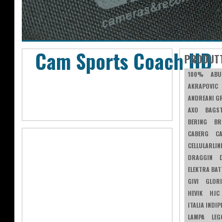
Cam Sports Coach HD
PRODUT
100%
ABU
AKRAPOVIC
ANDREANI G
AXO
BAGS
BERING
BR
CABERG
C
CELLULARLIN
DRAGGIN
ELEKTRA BAT
GIVI
GLORI
HEVIK
HJC
ITALIA INDI
LAMPA
LEG