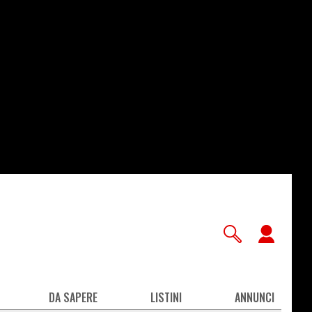
User
accou
men
DA SAPERE
LISTINI
ANNUNCI