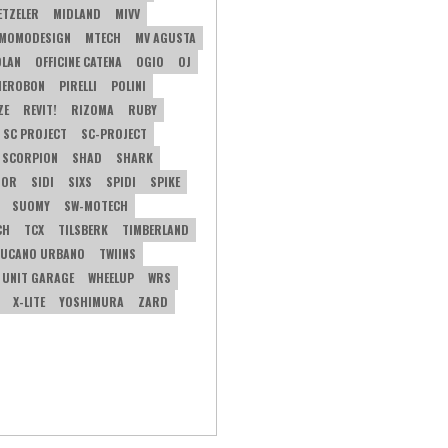
ETZELER
MIDLAND
MIVV
MOMODESIGN
MTECH
MV AGUSTA
OLAN
OFFICINE CATENA
OGIO
OJ
IEROBON
PIRELLI
POLINI
ZE
REVIT!
RIZOMA
RUBY
SC PROJECT
SC-PROJECT
SCORPION
SHAD
SHARK
TOR
SIDI
SIXS
SPIDI
SPIKE
SUOMY
SW-MOTECH
CH
TCX
TILSBERK
TIMBERLAND
UCANO URBANO
TWIINS
UNIT GARAGE
WHEELUP
WRS
X-LITE
YOSHIMURA
ZARD