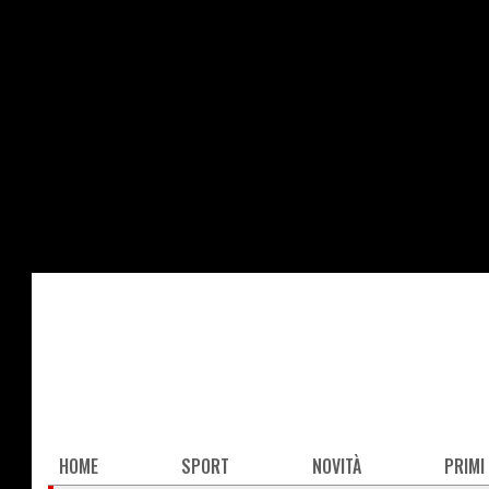
Salta
al
contenuto
principale
Main
HOME
SPORT
NOVITÀ
PRIMI
navigation