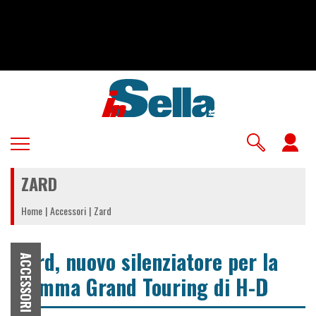
Salta
al
contenuto
principale
U
a
ZARD
m
Home
Accessori
Zard
Zard, nuovo silenziatore per la
ACCESSORI
gamma Grand Touring di H-D