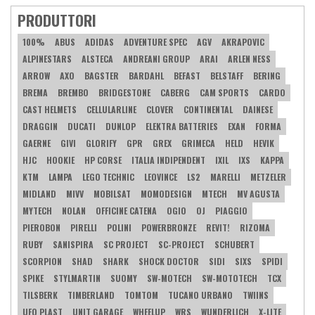
PRODUTTORI
100%
ABUS
ADIDAS
ADVENTURE SPEC
AGV
AKRAPOVIC
ALPINESTARS
ALSTECA
ANDREANI GROUP
ARAI
ARLEN NESS
ARROW
AXO
BAGSTER
BARDAHL
BEFAST
BELSTAFF
BERING
BREMA
BREMBO
BRIDGESTONE
CABERG
CAM SPORTS
CARDO
CAST HELMETS
CELLULARLINE
CLOVER
CONTINENTAL
DAINESE
DRAGGIN
DUCATI
DUNLOP
ELEKTRA BATTERIES
EXAN
FORMA
GAERNE
GIVI
GLORIFY
GPR
GREX
GRIMECA
HELD
HEVIK
HJC
HOOKIE
HP CORSE
ITALIA INDIPENDENT
IXIL
IXS
KAPPA
KTM
LAMPA
LEGO TECHNIC
LEOVINCE
LS2
MARELLI
METZELER
MIDLAND
MIVV
MOBILSAT
MOMODESIGN
MTECH
MV AGUSTA
MYTECH
NOLAN
OFFICINE CATENA
OGIO
OJ
PIAGGIO
PIEROBON
PIRELLI
POLINI
POWERBRONZE
REVIT!
RIZOMA
RUBY
SANISPIRA
SC PROJECT
SC-PROJECT
SCHUBERT
SCORPION
SHAD
SHARK
SHOCK DOCTOR
SIDI
SIXS
SPIDI
SPIKE
STYLMARTIN
SUOMY
SW-MOTECH
SW-MOTOTECH
TCX
TILSBERK
TIMBERLAND
TOMTOM
TUCANO URBANO
TWIINS
UFO PLAST
UNIT GARAGE
WHEELUP
WRS
WUNDERLICH
X-LITE