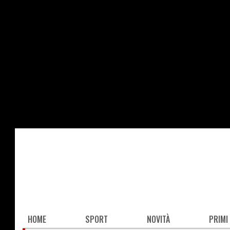
Salta
al
contenuto
principale
Main
HOME
SPORT
NOVITÀ
PRIMI
navigation