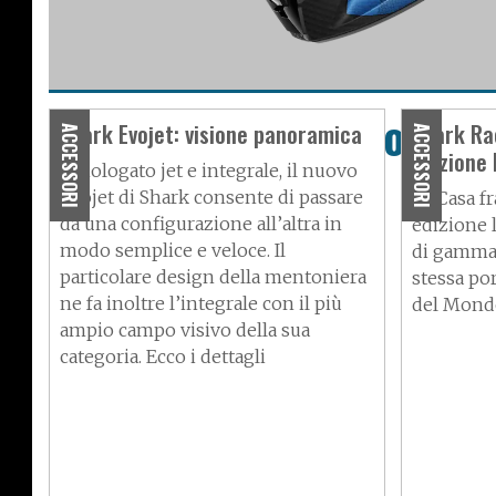
Shark, ecco il nuovo S
Shark Evojet: visione panoramica
Shark Ra
ACCESSORI
ACCESSORI
edizione 
Pro
Omologato jet e integrale, il nuovo
Evojet di Shark consente di passare
La Casa f
da una configurazione all’altra in
edizione l
modo semplice e veloce. Il
di gamma 
particolare design della mentoniera
stessa po
ne fa inoltre l’integrale con il più
del Mondo
ampio campo visivo della sua
categoria. Ecco i dettagli