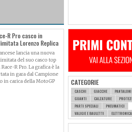
partan GT
ce-R Pro casco in
limitata Lorenzo Replica
rancese lancia una nuova
imitata del suo casco top
Race-R Pro. La grafica è la
rtata in gara dal Campione
CATEGORIE
 in carica della MotoGP
CASCHI
GIACCHE
PANTALONI
GUANTI
CALZATURE
PROTEZ
PARTI SPECIALI
PNEUMATICI
VALIGIE E BAULETTI
ELETTRONICA