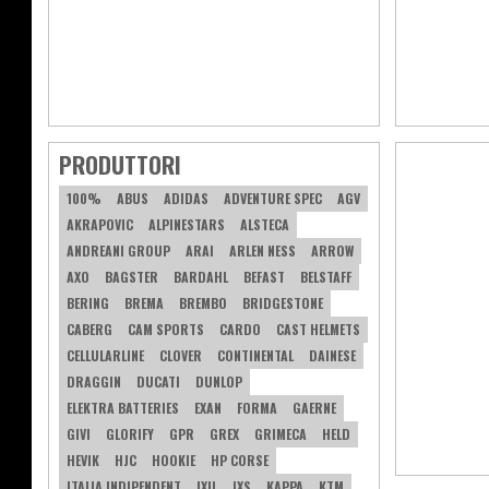
PRODUTTORI
100%
ABUS
ADIDAS
ADVENTURE SPEC
AGV
AKRAPOVIC
ALPINESTARS
ALSTECA
ANDREANI GROUP
ARAI
ARLEN NESS
ARROW
AXO
BAGSTER
BARDAHL
BEFAST
BELSTAFF
BERING
BREMA
BREMBO
BRIDGESTONE
CABERG
CAM SPORTS
CARDO
CAST HELMETS
CELLULARLINE
CLOVER
CONTINENTAL
DAINESE
DRAGGIN
DUCATI
DUNLOP
ELEKTRA BATTERIES
EXAN
FORMA
GAERNE
GIVI
GLORIFY
GPR
GREX
GRIMECA
HELD
HEVIK
HJC
HOOKIE
HP CORSE
ITALIA INDIPENDENT
IXIL
IXS
KAPPA
KTM