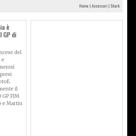
Home
Accessori
Shark
ia è
l GP di
ancese del
 e
merosi
mpresi
otoE.
mente il
O GP FIM
o e Martin