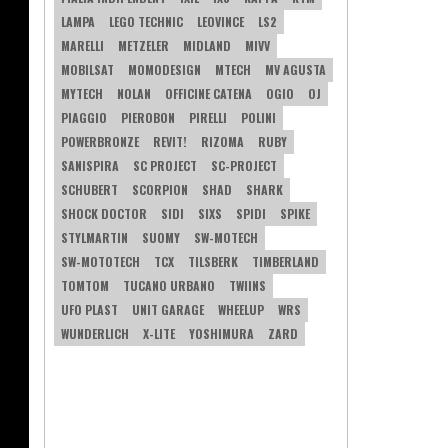
LAMPA
LEGO TECHNIC
LEOVINCE
LS2
MARELLI
METZELER
MIDLAND
MIVV
MOBILSAT
MOMODESIGN
MTECH
MV AGUSTA
MYTECH
NOLAN
OFFICINE CATENA
OGIO
OJ
PIAGGIO
PIEROBON
PIRELLI
POLINI
POWERBRONZE
REVIT!
RIZOMA
RUBY
SANISPIRA
SC PROJECT
SC-PROJECT
SCHUBERT
SCORPION
SHAD
SHARK
SHOCK DOCTOR
SIDI
SIXS
SPIDI
SPIKE
STYLMARTIN
SUOMY
SW-MOTECH
SW-MOTOTECH
TCX
TILSBERK
TIMBERLAND
TOMTOM
TUCANO URBANO
TWIINS
UFO PLAST
UNIT GARAGE
WHEELUP
WRS
WUNDERLICH
X-LITE
YOSHIMURA
ZARD