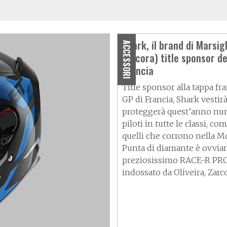
Shark, il brand di Marsigl
ACCESSORI
(ancora) title sponsor de
Francia
Title sponsor alla tappa fr
GP di Francia, Shark vestirà
proteggerà quest’anno nu
piloti in tutte le classi, co
quelli che corrono nella M
Punta di diamante è ovvia
preziosissimo RACE-R PR
indossato da Oliveira, Zarc