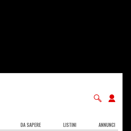
User
accou
men
DA SAPERE
LISTINI
ANNUNCI