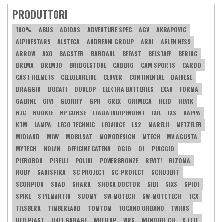
PRODUTTORI
100%
ABUS
ADIDAS
ADVENTURE SPEC
AGV
AKRAPOVIC
ALPINESTARS
ALSTECA
ANDREANI GROUP
ARAI
ARLEN NESS
ARROW
AXO
BAGSTER
BARDAHL
BEFAST
BELSTAFF
BERING
BREMA
BREMBO
BRIDGESTONE
CABERG
CAM SPORTS
CARDO
CAST HELMETS
CELLULARLINE
CLOVER
CONTINENTAL
DAINESE
DRAGGIN
DUCATI
DUNLOP
ELEKTRA BATTERIES
EXAN
FORMA
GAERNE
GIVI
GLORIFY
GPR
GREX
GRIMECA
HELD
HEVIK
HJC
HOOKIE
HP CORSE
ITALIA INDIPENDENT
IXIL
IXS
KAPPA
KTM
LAMPA
LEGO TECHNIC
LEOVINCE
LS2
MARELLI
METZELER
MIDLAND
MIVV
MOBILSAT
MOMODESIGN
MTECH
MV AGUSTA
MYTECH
NOLAN
OFFICINE CATENA
OGIO
OJ
PIAGGIO
PIEROBON
PIRELLI
POLINI
POWERBRONZE
REVIT!
RIZOMA
RUBY
SANISPIRA
SC PROJECT
SC-PROJECT
SCHUBERT
SCORPION
SHAD
SHARK
SHOCK DOCTOR
SIDI
SIXS
SPIDI
SPIKE
STYLMARTIN
SUOMY
SW-MOTECH
SW-MOTOTECH
TCX
TILSBERK
TIMBERLAND
TOMTOM
TUCANO URBANO
TWIINS
UFO PLAST
UNIT GARAGE
WHEELUP
WRS
WUNDERLICH
X-LITE