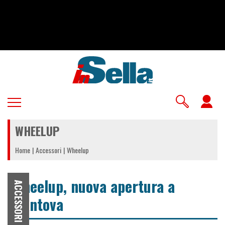
Salta
al
contenuto
principale
U
a
WHEELUP
m
Home
Accessori
Wheelup
Wheelup, nuova apertura a
ACCESSORI
Mantova