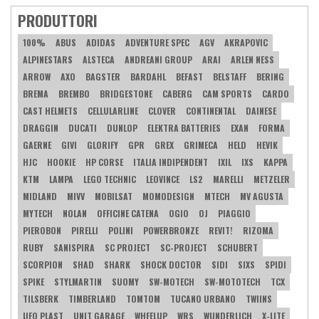
PRODUTTORI
100%
ABUS
ADIDAS
ADVENTURE SPEC
AGV
AKRAPOVIC
ALPINESTARS
ALSTECA
ANDREANI GROUP
ARAI
ARLEN NESS
ARROW
AXO
BAGSTER
BARDAHL
BEFAST
BELSTAFF
BERING
BREMA
BREMBO
BRIDGESTONE
CABERG
CAM SPORTS
CARDO
CAST HELMETS
CELLULARLINE
CLOVER
CONTINENTAL
DAINESE
DRAGGIN
DUCATI
DUNLOP
ELEKTRA BATTERIES
EXAN
FORMA
GAERNE
GIVI
GLORIFY
GPR
GREX
GRIMECA
HELD
HEVIK
HJC
HOOKIE
HP CORSE
ITALIA INDIPENDENT
IXIL
IXS
KAPPA
KTM
LAMPA
LEGO TECHNIC
LEOVINCE
LS2
MARELLI
METZELER
MIDLAND
MIVV
MOBILSAT
MOMODESIGN
MTECH
MV AGUSTA
MYTECH
NOLAN
OFFICINE CATENA
OGIO
OJ
PIAGGIO
PIEROBON
PIRELLI
POLINI
POWERBRONZE
REVIT!
RIZOMA
RUBY
SANISPIRA
SC PROJECT
SC-PROJECT
SCHUBERT
SCORPION
SHAD
SHARK
SHOCK DOCTOR
SIDI
SIXS
SPIDI
SPIKE
STYLMARTIN
SUOMY
SW-MOTECH
SW-MOTOTECH
TCX
TILSBERK
TIMBERLAND
TOMTOM
TUCANO URBANO
TWIINS
UFO PLAST
UNIT GARAGE
WHEELUP
WRS
WUNDERLICH
X-LITE