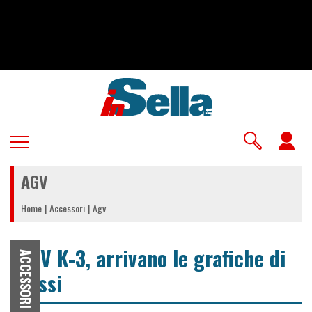
Salta
al
contenuto
principale
U
a
AGV
m
Home
Accessori
Agv
AGV K-3, arrivano le grafiche di
ACCESSORI
Rossi