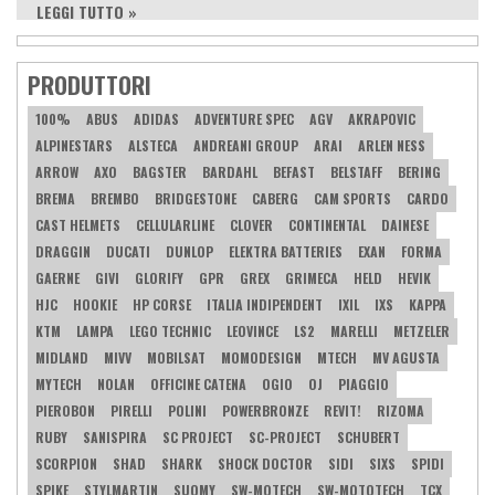
LEGGI TUTTO »
PRODUTTORI
100%
ABUS
ADIDAS
ADVENTURE SPEC
AGV
AKRAPOVIC
ALPINESTARS
ALSTECA
ANDREANI GROUP
ARAI
ARLEN NESS
ARROW
AXO
BAGSTER
BARDAHL
BEFAST
BELSTAFF
BERING
BREMA
BREMBO
BRIDGESTONE
CABERG
CAM SPORTS
CARDO
CAST HELMETS
CELLULARLINE
CLOVER
CONTINENTAL
DAINESE
DRAGGIN
DUCATI
DUNLOP
ELEKTRA BATTERIES
EXAN
FORMA
GAERNE
GIVI
GLORIFY
GPR
GREX
GRIMECA
HELD
HEVIK
HJC
HOOKIE
HP CORSE
ITALIA INDIPENDENT
IXIL
IXS
KAPPA
KTM
LAMPA
LEGO TECHNIC
LEOVINCE
LS2
MARELLI
METZELER
MIDLAND
MIVV
MOBILSAT
MOMODESIGN
MTECH
MV AGUSTA
MYTECH
NOLAN
OFFICINE CATENA
OGIO
OJ
PIAGGIO
PIEROBON
PIRELLI
POLINI
POWERBRONZE
REVIT!
RIZOMA
RUBY
SANISPIRA
SC PROJECT
SC-PROJECT
SCHUBERT
SCORPION
SHAD
SHARK
SHOCK DOCTOR
SIDI
SIXS
SPIDI
SPIKE
STYLMARTIN
SUOMY
SW-MOTECH
SW-MOTOTECH
TCX