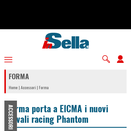
Salta
al
contenuto
principale
U
a
FORMA
m
Home
Accessori
Forma
Forma porta a EICMA i nuovi
ACCESSORI
stivali racing Phantom