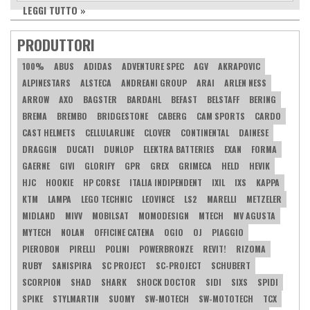
LEGGI TUTTO »
PRODUTTORI
100%
ABUS
ADIDAS
ADVENTURE SPEC
AGV
AKRAPOVIC
ALPINESTARS
ALSTECA
ANDREANI GROUP
ARAI
ARLEN NESS
ARROW
AXO
BAGSTER
BARDAHL
BEFAST
BELSTAFF
BERING
BREMA
BREMBO
BRIDGESTONE
CABERG
CAM SPORTS
CARDO
CAST HELMETS
CELLULARLINE
CLOVER
CONTINENTAL
DAINESE
DRAGGIN
DUCATI
DUNLOP
ELEKTRA BATTERIES
EXAN
FORMA
GAERNE
GIVI
GLORIFY
GPR
GREX
GRIMECA
HELD
HEVIK
HJC
HOOKIE
HP CORSE
ITALIA INDIPENDENT
IXIL
IXS
KAPPA
KTM
LAMPA
LEGO TECHNIC
LEOVINCE
LS2
MARELLI
METZELER
MIDLAND
MIVV
MOBILSAT
MOMODESIGN
MTECH
MV AGUSTA
MYTECH
NOLAN
OFFICINE CATENA
OGIO
OJ
PIAGGIO
PIEROBON
PIRELLI
POLINI
POWERBRONZE
REVIT!
RIZOMA
RUBY
SANISPIRA
SC PROJECT
SC-PROJECT
SCHUBERT
SCORPION
SHAD
SHARK
SHOCK DOCTOR
SIDI
SIXS
SPIDI
SPIKE
STYLMARTIN
SUOMY
SW-MOTECH
SW-MOTOTECH
TCX