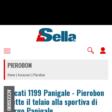
Salta
al
contenuto
principale
U
a
PIEROBON
m
Home
Accessori
Pierobon
Ducati 1199 Panigale - Pierobon
ACCESSORI
mette il telaio alla sportiva di
Borgo Panigale