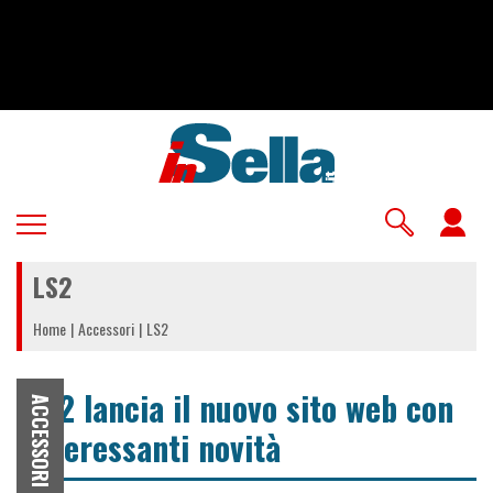
Salta
al
contenuto
principale
U
a
LS2
m
Home
Accessori
LS2
LS2 lancia il nuovo sito web con
ACCESSORI
interessanti novità