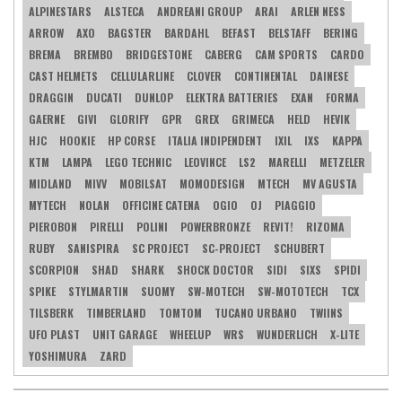
ALPINESTARS
ALSTECA
ANDREANI GROUP
ARAI
ARLEN NESS
ARROW
AXO
BAGSTER
BARDAHL
BEFAST
BELSTAFF
BERING
BREMA
BREMBO
BRIDGESTONE
CABERG
CAM SPORTS
CARDO
CAST HELMETS
CELLULARLINE
CLOVER
CONTINENTAL
DAINESE
DRAGGIN
DUCATI
DUNLOP
ELEKTRA BATTERIES
EXAN
FORMA
GAERNE
GIVI
GLORIFY
GPR
GREX
GRIMECA
HELD
HEVIK
HJC
HOOKIE
HP CORSE
ITALIA INDIPENDENT
IXIL
IXS
KAPPA
KTM
LAMPA
LEGO TECHNIC
LEOVINCE
LS2
MARELLI
METZELER
MIDLAND
MIVV
MOBILSAT
MOMODESIGN
MTECH
MV AGUSTA
MYTECH
NOLAN
OFFICINE CATENA
OGIO
OJ
PIAGGIO
PIEROBON
PIRELLI
POLINI
POWERBRONZE
REVIT!
RIZOMA
RUBY
SANISPIRA
SC PROJECT
SC-PROJECT
SCHUBERT
SCORPION
SHAD
SHARK
SHOCK DOCTOR
SIDI
SIXS
SPIDI
SPIKE
STYLMARTIN
SUOMY
SW-MOTECH
SW-MOTOTECH
TCX
TILSBERK
TIMBERLAND
TOMTOM
TUCANO URBANO
TWIINS
UFO PLAST
UNIT GARAGE
WHEELUP
WRS
WUNDERLICH
X-LITE
YOSHIMURA
ZARD