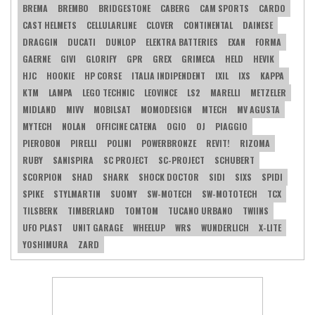
BREMA
BREMBO
BRIDGESTONE
CABERG
CAM SPORTS
CARDO
CAST HELMETS
CELLULARLINE
CLOVER
CONTINENTAL
DAINESE
DRAGGIN
DUCATI
DUNLOP
ELEKTRA BATTERIES
EXAN
FORMA
GAERNE
GIVI
GLORIFY
GPR
GREX
GRIMECA
HELD
HEVIK
HJC
HOOKIE
HP CORSE
ITALIA INDIPENDENT
IXIL
IXS
KAPPA
KTM
LAMPA
LEGO TECHNIC
LEOVINCE
LS2
MARELLI
METZELER
MIDLAND
MIVV
MOBILSAT
MOMODESIGN
MTECH
MV AGUSTA
MYTECH
NOLAN
OFFICINE CATENA
OGIO
OJ
PIAGGIO
PIEROBON
PIRELLI
POLINI
POWERBRONZE
REVIT!
RIZOMA
RUBY
SANISPIRA
SC PROJECT
SC-PROJECT
SCHUBERT
SCORPION
SHAD
SHARK
SHOCK DOCTOR
SIDI
SIXS
SPIDI
SPIKE
STYLMARTIN
SUOMY
SW-MOTECH
SW-MOTOTECH
TCX
TILSBERK
TIMBERLAND
TOMTOM
TUCANO URBANO
TWIINS
UFO PLAST
UNIT GARAGE
WHEELUP
WRS
WUNDERLICH
X-LITE
YOSHIMURA
ZARD