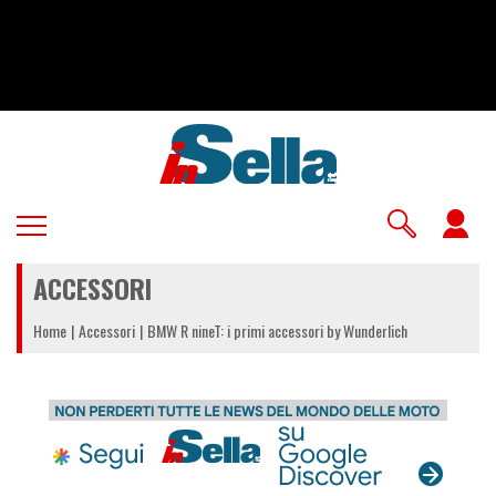
Salta
al
contenuto
principale
U
a
ACCESSORI
m
Home
Accessori
BMW R nineT: i primi accessori by Wunderlich