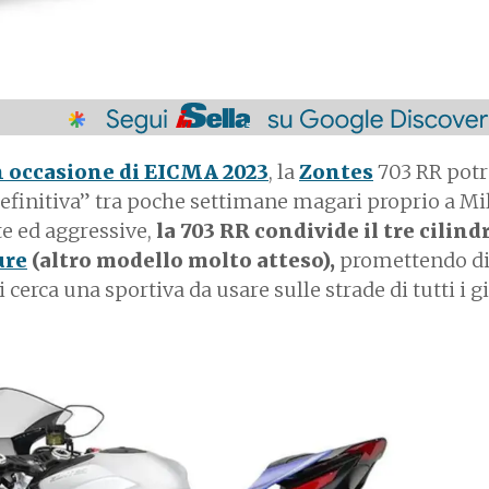
n occasione di EICMA 2023
, la
Zontes
703 RR pot
definitiva” tra poche settimane magari proprio a Mi
te ed aggressive,
la 703 RR condivide il tre cilind
ure
(altro modello molto atteso),
promettendo di
erca una sportiva da usare sulle strade di tutti i g