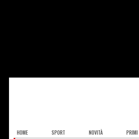
Salta
al
contenuto
principale
Main
HOME
SPORT
NOVITÀ
PRIMI
navigation