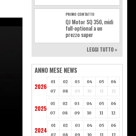
PRIMO CONTATTO
QJ Motor SQ 350, midi
full-optional a un
prezzo super
LEGGI TUTTO »
ANNO MESE NEWS
01
02
03
04
05
06
2026
07
08
09
10
11
12
01
02
03
04
05
06
2025
07
08
09
10
11
12
01
02
03
04
05
06
2024
07
08
09
10
11
12