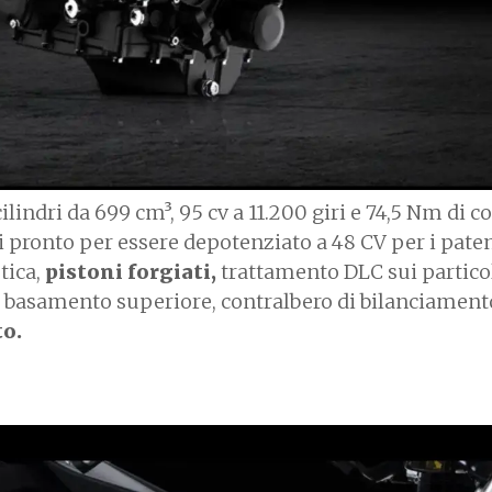
ilindri da 699 cm³, 95 cv a 11.200 giri e 74,5 Nm di c
 pronto per essere depotenziato a 48 CV per i paten
tica,
pistoni forgiati,
trattamento DLC sui partico
nel basamento superiore, contralbero di bilanciament
to.