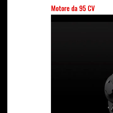
Motore da 95 CV
I
m
a
g
e