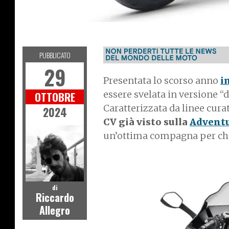
MOTO
PUBBLICATO
29
Presentata lo scorso anno
i
essere svelata in versione “
OTTOBRE
Caratterizzata da linee cura
2024
CV già visto sulla
Advent
un’ottima compagna per chi c
I
m
a
di
Riccardo
g
Allegro
e