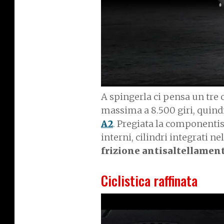
A spingerla ci pensa un tre c
massima a 8.500 giri, quindi
A2
. Pregiata la componentis
interni, cilindri integrati 
frizione antisaltellamen
Ciclistica raffinata
I
m