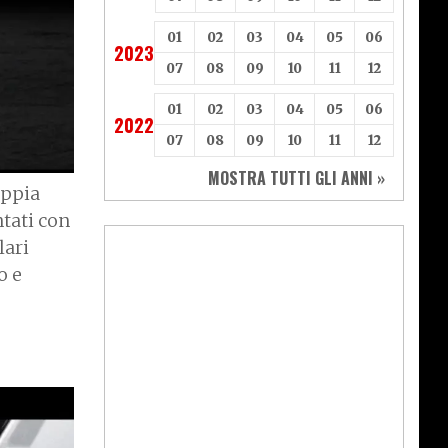
01
02
03
04
05
06
2023
07
08
09
10
11
12
01
02
03
04
05
06
2022
07
08
09
10
11
12
MOSTRA TUTTI GLI ANNI »
oppia
tati con
lari
o e