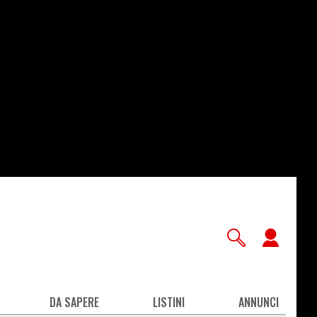
User
accou
men
DA SAPERE
LISTINI
ANNUNCI