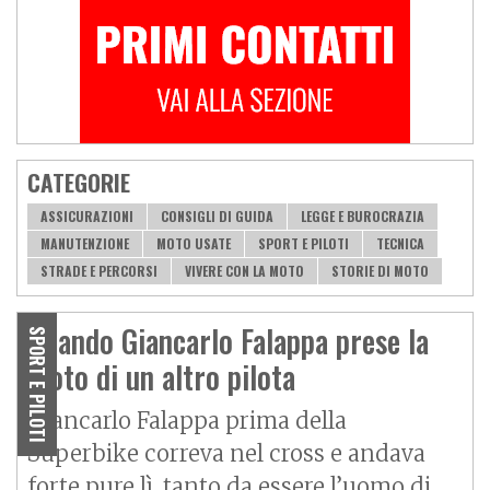
CATEGORIE
ASSICURAZIONI
CONSIGLI DI GUIDA
LEGGE E BUROCRAZIA
MANUTENZIONE
MOTO USATE
SPORT E PILOTI
TECNICA
STRADE E PERCORSI
VIVERE CON LA MOTO
STORIE DI MOTO
Quando Giancarlo Falappa prese la
SPORT E PILOTI
moto di un altro pilota
Giancarlo Falappa prima della
Superbike correva nel cross e andava
forte pure lì, tanto da essere l’uomo di