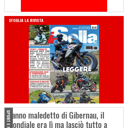
IN EDICOLA
SFOGLIA LA RIVISTA
L'anno maledetto di Gibernau, il
SPORT E PILOTI
mondiale era lì ma lasciò tutto a