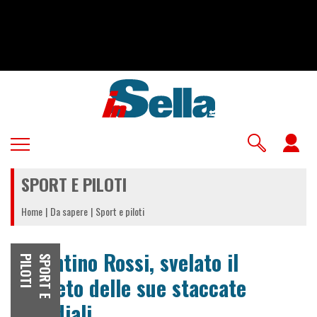
Salta
al
contenuto
principale
U
a
SPORT E PILOTI
m
Home
Da sapere
Sport e piloti
Valentino Rossi, svelato il
I
S
P
O
R
T
E
P
I
L
O
T
segreto delle sue staccate
micidiali