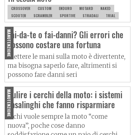
CROSSOVER
CUSTOM
ENDURO
MOTARD
NAKED
SCOOTER
SCRAMBLER
SPORTIVE
STRADALI
TRIAL
Fai-da-te o fai-danni? Gli errori che
MANUTENZIONE
possono costare una fortuna
Mettere le mani sulla moto è divertente,
ma bisogna saperlo fare, altrimenti si
possono fare danni seri
Pulire i cerchi della moto: i sistemi
MANUTENZIONE
casalinghi che fanno risparmiare
A chi vuole sempre la moto “come
nuova”, poche cose danno
soddisfazione come un paio di cerchi