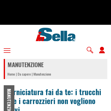
Salta
al
contenuto
principale
U
a
MANUTENZIONE
m
Home
Da sapere
Manutenzione
Verniciatura fai da te: i trucchi
MANUTENZIONE
che i carrozzieri non vogliono
dirvi