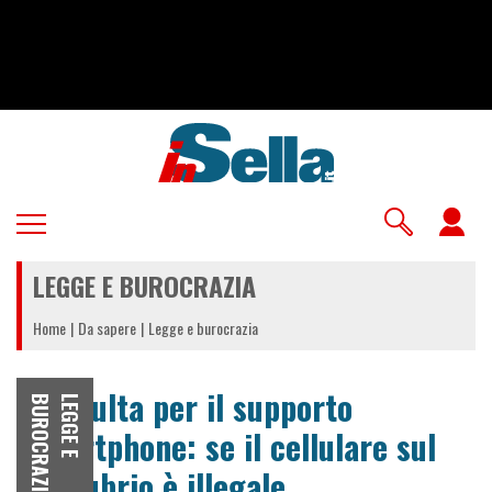
Salta
al
contenuto
principale
U
a
LEGGE E BUROCRAZIA
m
Home
Da sapere
Legge e burocrazia
La multa per il supporto
A
L
E
G
G
E
E
B
U
R
O
C
R
A
Z
I
smartphone: se il cellulare sul
manubrio è illegale