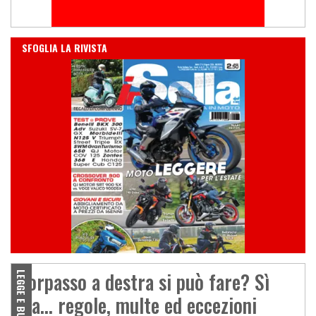
IN EDICOLA
SFOGLIA LA RIVISTA
Sorpasso a destra si può fare? Sì
LEGGE E BUROCRAZIA
ma... regole, multe ed eccezioni