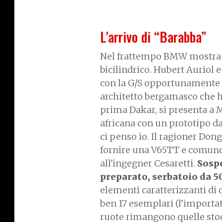
L'arrivo di “Barabba”
Nel frattempo BMW mostra a t
bicilindrico. Hubert Auriol e
con la G/S opportunamente 
architetto bergamasco che ha
prima Dakar, si presenta a M
africana con un prototipo da 
ci penso io. Il ragioner Don
fornire una V65TT e comunqu
all'ingegner Cesaretti.
Sospe
preparato, serbatoio da 50
elementi caratterizzanti di 
ben 17 esemplari (l’importato
ruote rimangono quelle stock