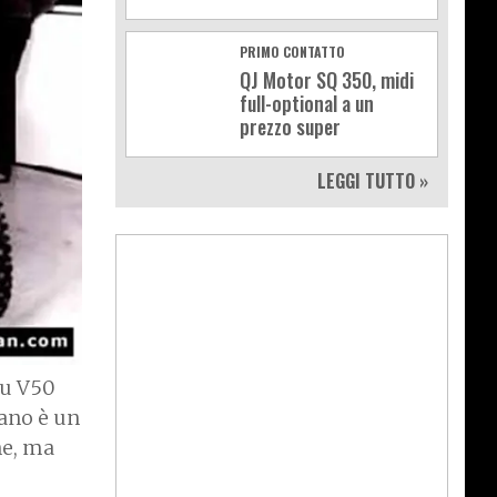
PRIMO CONTATTO
QJ Motor SQ 350, midi
full-optional a un
prezzo super
LEGGI TUTTO »
su V50
dano è un
ne, ma