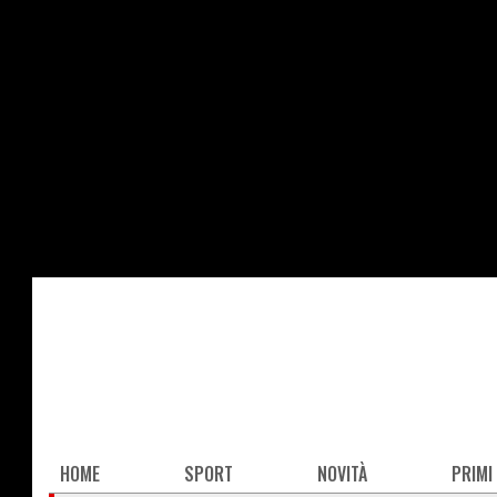
Salta
al
contenuto
principale
Main
HOME
SPORT
NOVITÀ
PRIMI
navigation