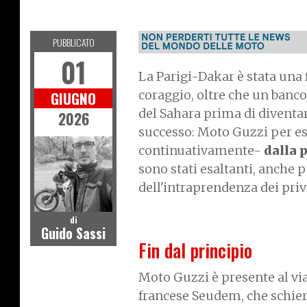
S
P
R
T
P
I
L
O
T
I
O
E
PUBBLICATO
01
La Parigi-Dakar è stata una 
coraggio, oltre che un banco
GIUGNO
del Sahara prima di diventar
2026
successo: Moto Guzzi per e
continuativamente-
dalla 
sono stati esaltanti, anche 
dell'intraprendenza dei priv
di
Guido Sassi
Fin dal principio
Moto Guzzi è presente al via
francese Seudem, che schie