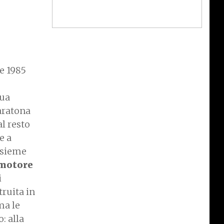
 e 1985
sua
maratona
al resto
e a
nsieme
 motore
i
truita in
ma le
: alla