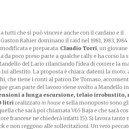
utti che si può vincere anche con il cardano e il
 Gaston Rahier dominano il raid nel 1981, 1983, 1984
modificata e preparata.
Claudio Torri
, un giovane
 da poco preso parte a qualche rally e ha corso la 
andello del Lario rilanciando l'idea di correre la 
lui allestito. La proposta è chiara: datemi la moto, 
ghi, che tiene i conti al patron De Tomaso, acconsent
e gran parte del lavoro viene svolto a Mandello i
nsioni a lunga escursione, telaio irrobustito,
 litri
realizzato
in house
e sella monoposto sono gl
quella che sarà poi chiamata V65 Baja e che sarà cos
re francese ne chiederà infatti 15). Si lavora tanto 
 e non reggono alle sollecitazioni. Un vero peccato