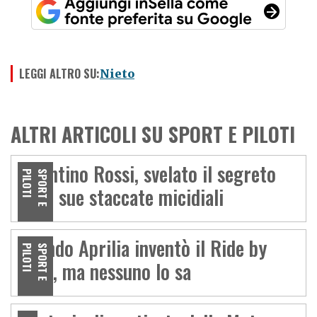
LEGGI ALTRO SU:
Nieto
ALTRI ARTICOLI SU SPORT E PILOTI
Valentino Rossi, svelato il segreto
I
S
P
O
R
T
E
P
I
L
O
T
delle sue staccate micidiali
Quando Aprilia inventò il Ride by
I
S
P
O
R
T
E
P
I
L
O
T
Wire, ma nessuno lo sa