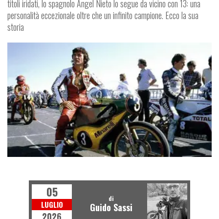
titoli iridati, lo spagnolo Angel Nieto lo segue da vicino con 13: una
personalità eccezionale oltre che un infinito campione. Ecco la sua
storia
S
P
R
T
P
I
L
O
T
I
O
E
05
di
LUGLIO
Guido Sassi
2026