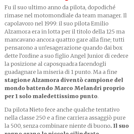
Fu il suo ultimo anno da pilota, dopodiché
rimase nel motomondiale da team manager. Il
capolavoro nel 1999: il suo pilota Emilio
Alzamora era in lotta per il titolo della 125 ma
mancavano ancora quattro gare alla fine; tutti
pensarono a un’esagerazione quando dai box
dette l’ordine a suo figlio Angel Junior di cedere
la posizione al caposquadra facendogli
guadagnare la miseria di 1 punto. Ma a fine
stagione Alzamora diventò campione del
mondo battendo Marco Melandri proprio
per 1 solo maledettissimo punto
.
Da pilota Nieto fece anche qualche tentativo
nella classe 250 e a fine carriera assaggiò pure
la 500, senza combinare niente di buono
. Il suo
regno erano le piccole cilindrate
.