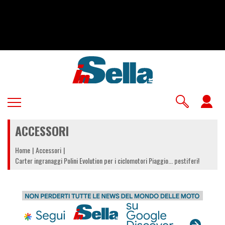
Salta
al
contenuto
principale
U
a
ACCESSORI
m
Home
Accessori
Carter ingranaggi Polini Evolution per i ciclomotori Piaggio... pestiferi!