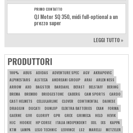
PRIMO CONTATTO
QJ Motor SQ 350, midi full-optional a un
prezzo super
LEGGI TUTTO »
PRODUTTORI
100%
ABUS
ADIDAS
ADVENTURE SPEC
AGV
AKRAPOVIC
ALPINESTARS
ALSTECA
ANDREANI GROUP
ARAI
ARLEN NESS
ARROW
AXO
BAGSTER
BARDAHL
BEFAST
BELSTAFF
BERING
BREMA
BREMBO
BRIDGESTONE
CABERG
CAM SPORTS
CARDO
CAST HELMETS
CELLULARLINE
CLOVER
CONTINENTAL
DAINESE
DRAGGIN
DUCATI
DUNLOP
ELEKTRA BATTERIES
EXAN
FORMA
GAERNE
GIVI
GLORIFY
GPR
GREX
GRIMECA
HELD
HEVIK
HJC
HOOKIE
HP CORSE
ITALIA INDIPENDENT
IXIL
IXS
KAPPA
KTM
LAMPA
LEGO TECHNIC
LEOVINCE
LS2
MARELLI
METZELER