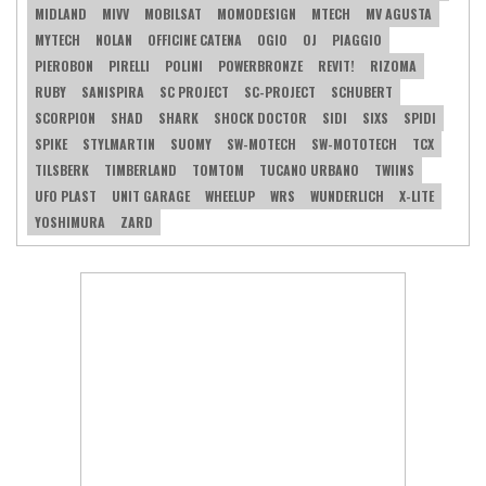
MIDLAND
MIVV
MOBILSAT
MOMODESIGN
MTECH
MV AGUSTA
MYTECH
NOLAN
OFFICINE CATENA
OGIO
OJ
PIAGGIO
PIEROBON
PIRELLI
POLINI
POWERBRONZE
REVIT!
RIZOMA
RUBY
SANISPIRA
SC PROJECT
SC-PROJECT
SCHUBERT
SCORPION
SHAD
SHARK
SHOCK DOCTOR
SIDI
SIXS
SPIDI
SPIKE
STYLMARTIN
SUOMY
SW-MOTECH
SW-MOTOTECH
TCX
TILSBERK
TIMBERLAND
TOMTOM
TUCANO URBANO
TWIINS
UFO PLAST
UNIT GARAGE
WHEELUP
WRS
WUNDERLICH
X-LITE
YOSHIMURA
ZARD