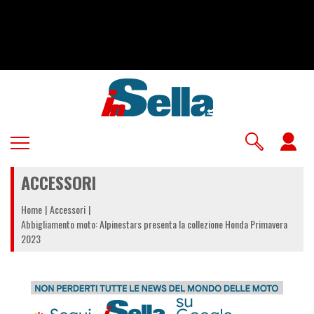
Salta
al
contenuto
principale
U
a
ACCESSORI
m
Home
Accessori
Abbigliamento moto: Alpinestars presenta la collezione Honda Primavera
2023