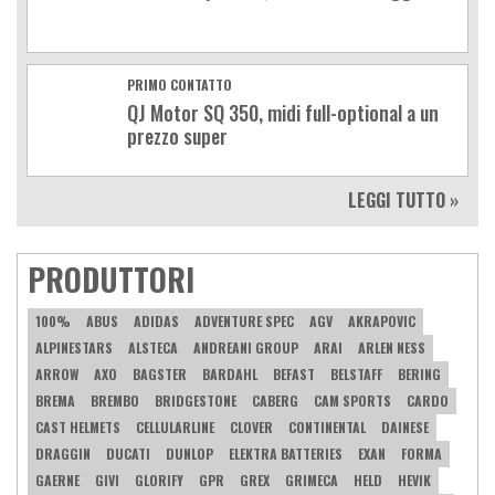
PRIMO CONTATTO
QJ Motor SQ 350, midi full-optional a un
prezzo super
LEGGI TUTTO »
PRODUTTORI
100%
ABUS
ADIDAS
ADVENTURE SPEC
AGV
AKRAPOVIC
ALPINESTARS
ALSTECA
ANDREANI GROUP
ARAI
ARLEN NESS
ARROW
AXO
BAGSTER
BARDAHL
BEFAST
BELSTAFF
BERING
BREMA
BREMBO
BRIDGESTONE
CABERG
CAM SPORTS
CARDO
CAST HELMETS
CELLULARLINE
CLOVER
CONTINENTAL
DAINESE
DRAGGIN
DUCATI
DUNLOP
ELEKTRA BATTERIES
EXAN
FORMA
GAERNE
GIVI
GLORIFY
GPR
GREX
GRIMECA
HELD
HEVIK