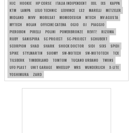
HJC
HOOKIE
HP CORSE
ITALIA INDIPENDENT
IXIL
IXS
KAPPA
KTM
LAMPA
LEGO TECHNIC
LEOVINCE
LS2
MARELLI
METZELER
MIDLAND
MIVV
MOBILSAT
MOMODESIGN
MTECH
MV AGUSTA
MYTECH
NOLAN
OFFICINE CATENA
OGIO
OJ
PIAGGIO
PIEROBON
PIRELLI
POLINI
POWERBRONZE
REVIT!
RIZOMA
RUBY
SANISPIRA
SC PROJECT
SC-PROJECT
SCHUBERT
SCORPION
SHAD
SHARK
SHOCK DOCTOR
SIDI
SIXS
SPIDI
SPIKE
STYLMARTIN
SUOMY
SW-MOTECH
SW-MOTOTECH
TCX
TILSBERK
TIMBERLAND
TOMTOM
TUCANO URBANO
TWIINS
UFO PLAST
UNIT GARAGE
WHEELUP
WRS
WUNDERLICH
X-LITE
YOSHIMURA
ZARD