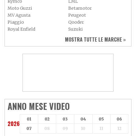
Kymco
LML
Moto Guzzi
Betamotor
MV Agusta
Peugeot
Piaggio
Qooder
Royal Enfield
Suzuki
Sym
Triumph
MOSTRA TUTTE LE MARCHE »
Vespa
Yamaha
Adiva
Adly
Aeon
Aspes
Axy
Baotian
ANNO MESE VIDEO
01
02
03
04
05
06
2026
07
08
09
10
11
12