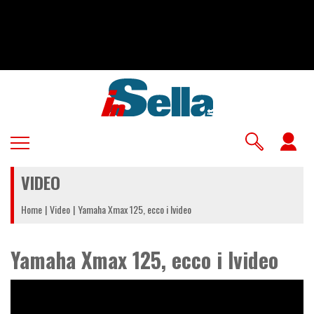
Salta
al
contenuto
principale
U
a
VIDEO
m
Home
Video
Yamaha Xmax 125, ecco i lvideo
Yamaha Xmax 125, ecco i lvideo