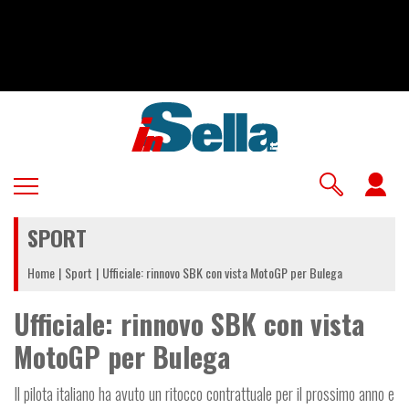
Salta
al
contenuto
principale
U
a
SPORT
m
Home
Sport
Ufficiale: rinnovo SBK con vista MotoGP per Bulega
Ufficiale: rinnovo SBK con vista
MotoGP per Bulega
Il pilota italiano ha avuto un ritocco contrattuale per il prossimo anno e