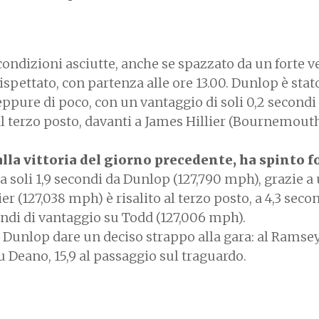
 condizioni asciutte, anche se spazzato da un forte ve
spettato, con partenza alle ore 13.00. Dunlop è stat
seppure di poco, con un vantaggio di soli 0,2 secondi
al terzo posto, davanti a James Hillier (Bournemout
lla vittoria del giorno precedente, ha spinto f
 a soli 1,9 secondi da Dunlop (127,790 mph), grazie a
r (127,038 mph) è risalito al terzo posto, a 4,3 seco
ondi di vantaggio su Todd (127,006 mph).
o Dunlop dare un deciso strappo alla gara: al Ramse
u Deano, 15,9 al passaggio sul traguardo.