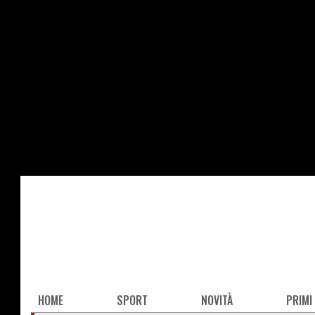
Salta
al
contenuto
principale
Main
HOME
SPORT
NOVITÀ
PRIMI
navigation