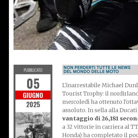
T
O
U
R
I
S
T
T
R
O
P
H
Y
PUBBLICATO
05
L'inarrestabile Michael Dun
Tourist Trophy: il nordirlan
GIUGNO
mercoledì ha ottenuto l'otta
2025
assoluto. In sella alla Duc
vantaggio di 26,181 seco
a 32 vittorie in carriera al
Honda) ha completato il podi