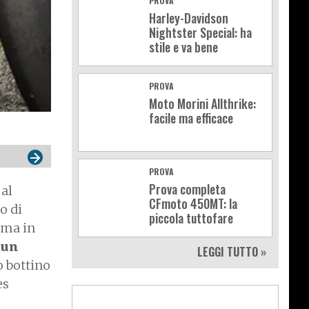
PROVA
Harley-Davidson
Nightster Special: ha
stile e va bene
PROVA
Moto Morini Allthrike:
facile ma efficace
PROVA
Prova completa
 al
CFmoto 450MT: la
o di
piccola tuttofare
ima in
 un
LEGGI TUTTO »
o bottino
es