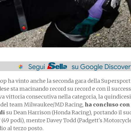
lop ha vinto anche la seconda gara della Supersport
dese sta macinando record su record e con il success
va vittoria consecutiva nella categoria, la quindices
ati del team Milwaukee/MD Racing,
ha concluso con
ndi
su Dean Harrison (Honda Racing), portando il su
 TT (49 podi), mentre Davey Todd (Padgett's Motorcycl
o al terzo posto.