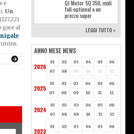
QJ Motor SQ 350, midi
e e
full-optional a un
n.
Un
prezzo super
(127,221
 gare al
LEGGI TUTTO »
nigale
ummins.
ANNO MESE NEWS
01
02
03
04
05
06
2026
07
08
09
10
11
12
01
02
03
04
05
06
2025
07
08
09
10
11
12
01
02
03
04
05
06
2024
07
08
09
10
11
12
01
02
03
04
05
06
2023