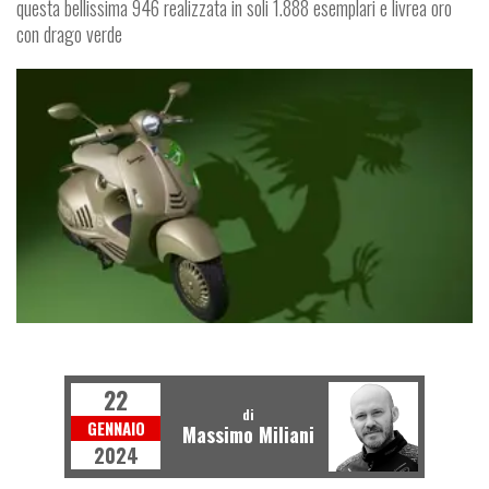
questa bellissima 946 realizzata in soli 1.888 esemplari e livrea oro
con drago verde
NEWS
22
di
GENNAIO
Massimo Miliani
2024