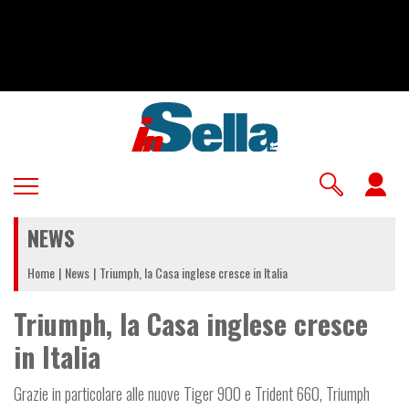
Salta
al
contenuto
principale
U
a
NEWS
m
Home
News
Triumph, la Casa inglese cresce in Italia
Triumph, la Casa inglese cresce
in Italia
Grazie in particolare alle nuove Tiger 900 e Trident 660, Triumph