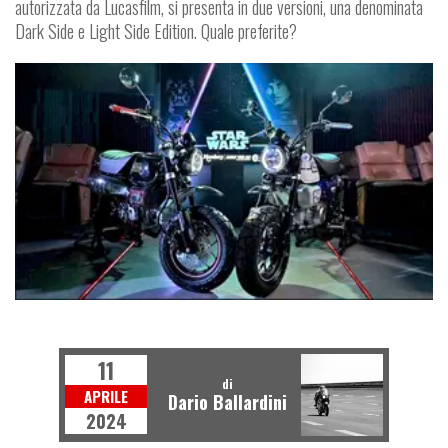
autorizzata da Lucasfilm, si presenta in due versioni, una denominata
Dark Side e Light Side Edition. Quale preferite?
MOTO
11
di
APRILE
Dario Ballardini
2024