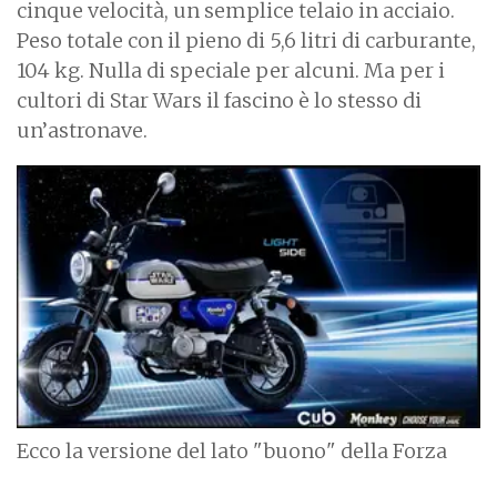
cinque velocità, un semplice telaio in acciaio.
Peso totale con il pieno di 5,6 litri di carburante,
104 kg. Nulla di speciale per alcuni. Ma per i
cultori di Star Wars il fascino è lo stesso di
un’astronave.
I
m
a
g
e
Ecco la versione del lato "buono" della Forza