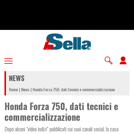
Salta
al
contenuto
principale
U
a
NEWS
m
Home
News
Honda Forza 750, dati tecnici e commercializzazione
Honda Forza 750, dati tecnici e
commercializzazione
Dopo alcuni "video indizi” pubblicati sui suoi canali social, la casa