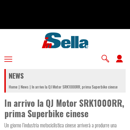
Salta
al
contenuto
principale
U
a
NEWS
m
Home
News
In arrivo la QJ Motor SRK1000RR, prima Superbike cinese
In arrivo la QJ Motor SRK1000RR,
prima Superbike cinese
Un giorno l’industria motociclistica cinese arriverà a produrre una