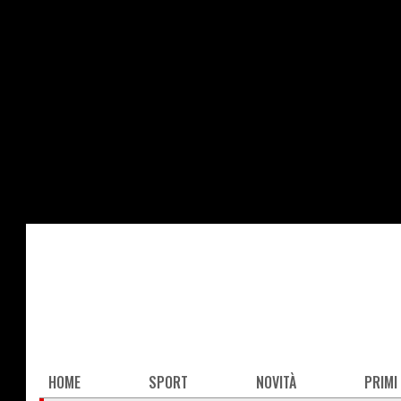
Salta
al
contenuto
principale
Main
HOME
SPORT
NOVITÀ
PRIMI
navigation