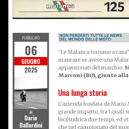
NEWS
PUBBLICATO
06
“Le Malanca tornano a casa
mancare se avete una Malan
GIUGNO
appassionati del marchio.
S
2025
Marconi (BO), giunto alla
Una lunga storia
L’azienda fondata da Mario 
grande impatto, tra i quali
di
Dario
bicilindrica due tempi, ed ot
Ballardini
che nel campionato del mond