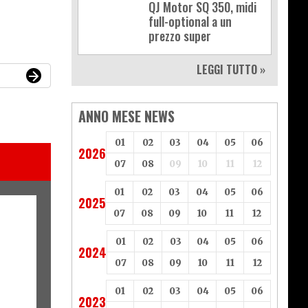
QJ Motor SQ 350, midi
full-optional a un
prezzo super
LEGGI TUTTO »
ANNO MESE NEWS
01
02
03
04
05
06
2026
07
08
09
10
11
12
01
02
03
04
05
06
2025
07
08
09
10
11
12
01
02
03
04
05
06
2024
07
08
09
10
11
12
01
02
03
04
05
06
2023