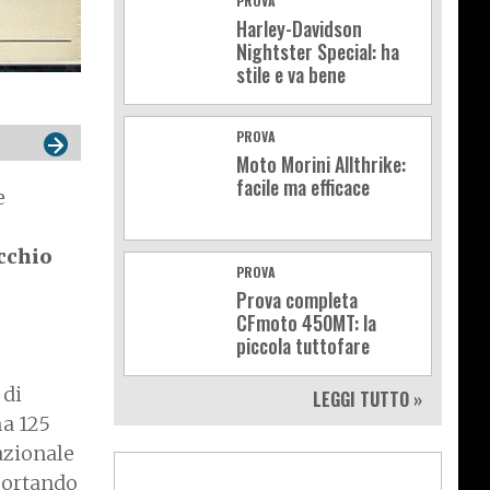
PROVA
Harley-Davidson
Nightster Special: ha
stile e va bene
PROVA
Moto Morini Allthrike:
facile ma efficace
e
ecchio
PROVA
Prova completa
CFmoto 450MT: la
piccola tuttofare
 di
LEGGI TUTTO »
ma 125
nazionale
portando