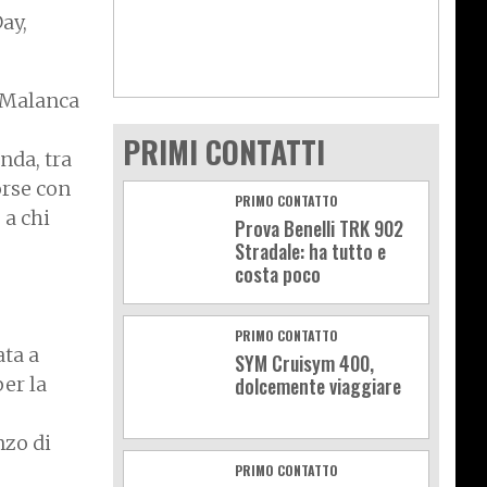
ay,
e Malanca
PRIMI CONTATTI
nda, tra
orse con
PRIMO CONTATTO
 a chi
Prova Benelli TRK 902
Stradale: ha tutto e
costa poco
PRIMO CONTATTO
ata a
SYM Cruisym 400,
er la
dolcemente viaggiare
nzo di
PRIMO CONTATTO