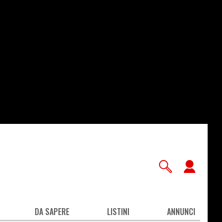
User
accou
men
DA SAPERE
LISTINI
ANNUNCI