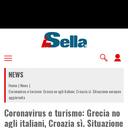
Salta
al
contenuto
principale
U
a
NEWS
m
Home
News
Coronavirus e turismo: Grecia no agli italiani, Croazia sì. Situazione europea
aggiornata
Coronavirus e turismo: Grecia no
agli italiani, Croazia sì. Situazione