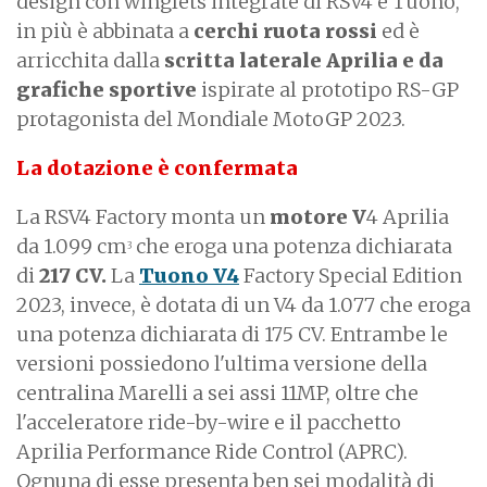
design con winglets integrate di RSV4 e Tuono,
in più è abbinata a
cerchi ruota rossi
ed è
arricchita dalla
scritta laterale Aprilia e da
grafiche sportive
ispirate al prototipo RS-GP
protagonista del Mondiale MotoGP 2023.
La dotazione è confermata
La RSV4 Factory monta un
motore V
4 Aprilia
da 1.099 cm
che eroga una potenza dichiarata
3
di
217 CV.
La
Tuono V4
Factory Special Edition
2023, invece, è dotata di un V4 da 1.077 che eroga
una potenza dichiarata di 175 CV. Entrambe le
versioni possiedono l'ultima versione della
centralina Marelli a sei assi 11MP, oltre che
l'acceleratore ride-by-wire e il pacchetto
Aprilia Performance Ride Control (APRC).
Ognuna di esse presenta ben sei modalità di