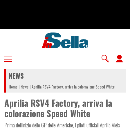
Salta
al
contenuto
principale
U
a
NEWS
m
Home
News
Aprilia RSV4 Factory, arriva la colorazione Speed White
Aprilia RSV4 Factory, arriva la
colorazione Speed White
Prima dell'inizio dello GP delle Americhe, i piloti ufficiali Aprilia Aleix