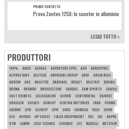
PRIMO CONTATTO
Prova Zontes 125X: lo scooter in alluminio
LEGGI TUTTO »
PRODUTTORI
100%
ABUS
ADIDAS
ADVENTURE SPEC
AGV
AKRAPOVIC
ALPINESTARS
ALSTECA
ANDREANI GROUP
ARAI
ARLEN NESS
ARROW
AXO
BAGSTER
BARDAHL
BEFAST
BELSTAFF
BERING
BREMA
BREMBO
BRIDGESTONE
CABERG
CAM SPORTS
CARDO
CAST HELMETS
CELLULARLINE
CLOVER
CONTINENTAL
DAINESE
DRAGGIN
DUCATI
DUNLOP
ELEKTRA BATTERIES
EXAN
FORMA
GAERNE
GIVI
GLORIFY
GPR
GREX
GRIMECA
HELD
HEVIK
HJC
HOOKIE
HP CORSE
ITALIA INDIPENDENT
IXIL
IXS
KAPPA
KTM
LAMPA
LEGO TECHNIC
LEOVINCE
LS2
MARELLI
METZELER