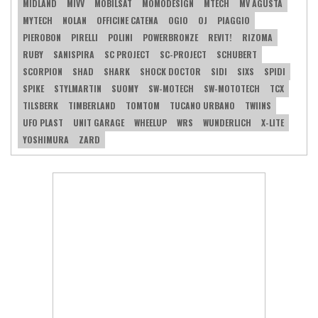
MIDLAND
MIVV
MOBILSAT
MOMODESIGN
MTECH
MV AGUSTA
MYTECH
NOLAN
OFFICINE CATENA
OGIO
OJ
PIAGGIO
PIEROBON
PIRELLI
POLINI
POWERBRONZE
REVIT!
RIZOMA
RUBY
SANISPIRA
SC PROJECT
SC-PROJECT
SCHUBERT
SCORPION
SHAD
SHARK
SHOCK DOCTOR
SIDI
SIXS
SPIDI
SPIKE
STYLMARTIN
SUOMY
SW-MOTECH
SW-MOTOTECH
TCX
TILSBERK
TIMBERLAND
TOMTOM
TUCANO URBANO
TWIINS
UFO PLAST
UNIT GARAGE
WHEELUP
WRS
WUNDERLICH
X-LITE
YOSHIMURA
ZARD