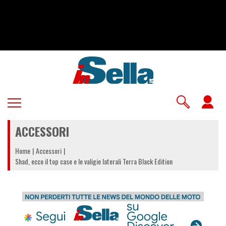
Salta
al
contenuto
principale
U
a
ACCESSORI
m
Home
Accessori
Shad, ecco il top case e le valigie laterali Terra Black Edition