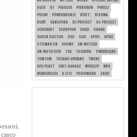
OGIO
OJ
PIAGGIO
PIEROBON
PIRELLI
POLINI
POWERBRONZE
REVIT!
RIZOMA
RUBY
SANISPIRA
SC PROJECT
SC-PROJECT
SCHUBERT
SCORPION
SHAD
SHARK
SHOCK DOCTOR
SIDI
SIXS
SPIDI
SPIKE
STYLMARTIN
SUOMY
SW-MOTECH
SW-MOTOTECH
TCX
TILSBERK
TIMBERLAND
TOMTOM
TUCANO URBANO
TWIINS
UFO PLAST
UNIT GARAGE
WHEELUP
WRS
WUNDERLICH
X-LITE
YOSHIMURA
ZARD
pessori,
 casco