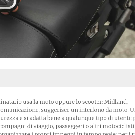
estinatario usa la moto oppure lo scooter: Midland,
tercomunicazione, suggerisce un interfono da moto. 
urezza e si adatta bene a qualunque tipo di utenti: p
compagni di viaggio, passeggeri o altri motociclisti
rganizzare i propri impegni in tempo reale; per i r