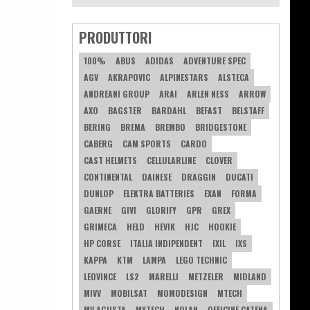
PRODUTTORI
100%
ABUS
ADIDAS
ADVENTURE SPEC
AGV
AKRAPOVIC
ALPINESTARS
ALSTECA
ANDREANI GROUP
ARAI
ARLEN NESS
ARROW
AXO
BAGSTER
BARDAHL
BEFAST
BELSTAFF
BERING
BREMA
BREMBO
BRIDGESTONE
CABERG
CAM SPORTS
CARDO
CAST HELMETS
CELLULARLINE
CLOVER
CONTINENTAL
DAINESE
DRAGGIN
DUCATI
DUNLOP
ELEKTRA BATTERIES
EXAN
FORMA
GAERNE
GIVI
GLORIFY
GPR
GREX
GRIMECA
HELD
HEVIK
HJC
HOOKIE
HP CORSE
ITALIA INDIPENDENT
IXIL
IXS
KAPPA
KTM
LAMPA
LEGO TECHNIC
LEOVINCE
LS2
MARELLI
METZELER
MIDLAND
MIVV
MOBILSAT
MOMODESIGN
MTECH
MV AGUSTA
MYTECH
NOLAN
OFFICINE CATENA