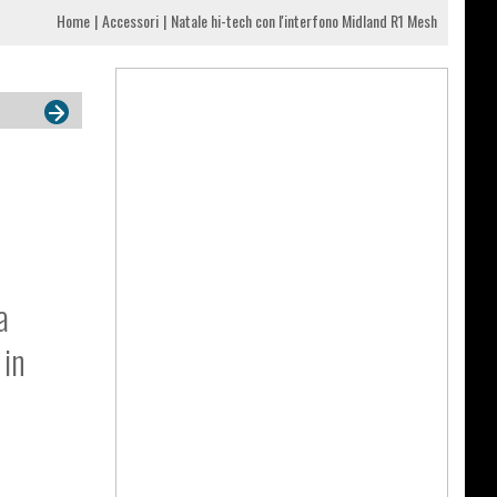
Home
Accessori
Natale hi-tech con l'interfono Midland R1 Mesh
a
 in