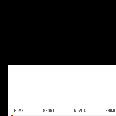
Salta
al
contenuto
principale
Main
HOME
SPORT
NOVITÀ
PRIMI
navigation