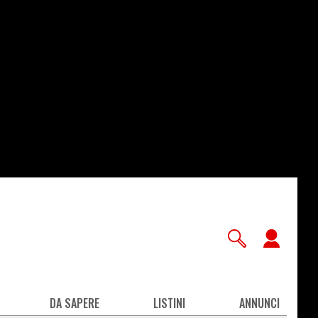
User
accou
men
DA SAPERE
LISTINI
ANNUNCI