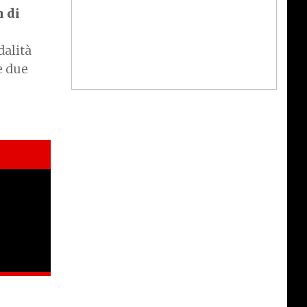
 di
dalità
e due