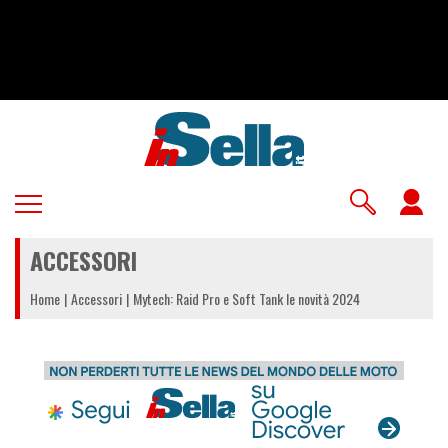
Salta
al
contenuto
principale
U
a
ACCESSORI
m
Home
Accessori
Mytech: Raid Pro e Soft Tank le novità 2024