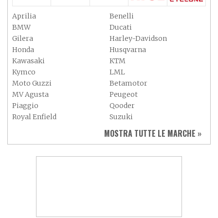
Aprilia
Benelli
BMW
Ducati
Gilera
Harley-Davidson
Honda
Husqvarna
Kawasaki
KTM
Kymco
LML
Moto Guzzi
Betamotor
MV Agusta
Peugeot
Piaggio
Qooder
Royal Enfield
Suzuki
Sym
Triumph
MOSTRA TUTTE LE MARCHE »
Vespa
Yamaha
Adiva
Adly
Aeon
Aspes
Axy
Baotian