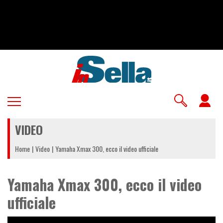
Salta
al
contenuto
principale
U
a
VIDEO
m
Home
Video
Yamaha Xmax 300, ecco il video ufficiale
Yamaha Xmax 300, ecco il video
ufficiale