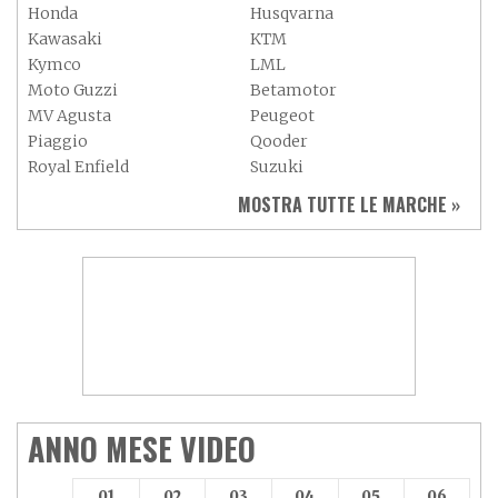
Honda
Husqvarna
Kawasaki
KTM
Kymco
LML
Moto Guzzi
Betamotor
MV Agusta
Peugeot
Piaggio
Qooder
Royal Enfield
Suzuki
Sym
Triumph
MOSTRA TUTTE LE MARCHE »
Vespa
Yamaha
Adiva
Adly
Aeon
Aspes
Axy
Baotian
ANNO MESE VIDEO
01
02
03
04
05
06