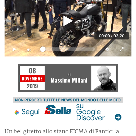
00:00
/
03:20
08
di
NOVEMBRE
Massimo Miliani
2019
Un bel giretto allo stand EICMA di Fantic: la