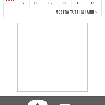
07
08
09
10
11
12
MOSTRA TUTTI GLI ANNI »