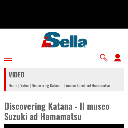
Salta
al
contenuto
principale
U
a
VIDEO
m
Home
Video
Discovering Katana - Il museo Suzuki ad Hamamatsu
Discovering Katana - Il museo
Suzuki ad Hamamatsu