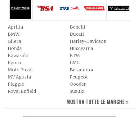
Aprilia
Benelli
BMW
Ducati
Gilera
Harley-Davidson
Honda
Husqvarna
Kawasaki
KTM
Kymco
LML
Moto Guzzi
Betamotor
MV Agusta
Peugeot
Piaggio
Qooder
Royal Enfield
Suzuki
Sym
Triumph
MOSTRA TUTTE LE MARCHE »
Vespa
Yamaha
Adiva
Adly
Aeon
Aspes
Axy
Baotian