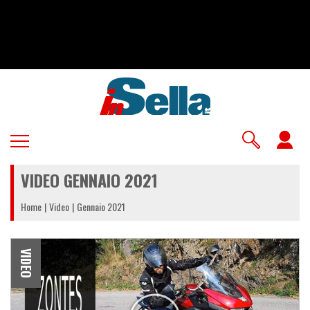
Salta
al
contenuto
principale
U
a
VIDEO GENNAIO 2021
m
Home
Video
Gennaio 2021
VIDEO