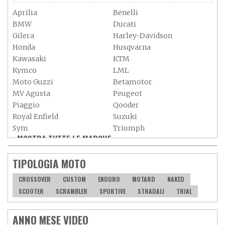
Aprilia
Benelli
BMW
Ducati
Gilera
Harley-Davidson
Honda
Husqvarna
Kawasaki
KTM
Kymco
LML
Moto Guzzi
Betamotor
MV Agusta
Peugeot
Piaggio
Qooder
Royal Enfield
Suzuki
Sym
Triumph
MOSTRA TUTTE LE MARCHE »
Vespa
Yamaha
Adiva
Adly
TIPOLOGIA MOTO
Aeon
Aspes
Axy
Baotian
CROSSOVER
CUSTOM
ENDURO
MOTARD
NAKED
SCOOTER
SCRAMBLER
SPORTIVE
STRADALI
TRIAL
ANNO MESE VIDEO