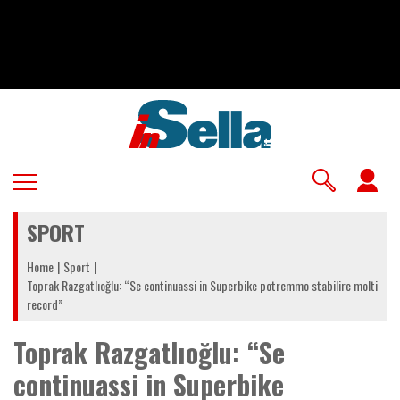
Salta
al
contenuto
principale
U
a
SPORT
m
Home
Sport
Toprak Razgatlıoğlu: “Se continuassi in Superbike potremmo stabilire molti
record”
Toprak Razgatlıoğlu: “Se
continuassi in Superbike