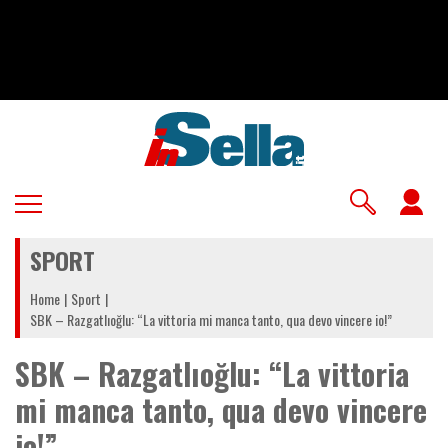
Salta
al
contenuto
principale
U
a
SPORT
m
Home
Sport
SBK – Razgatlıoğlu: “La vittoria mi manca tanto, qua devo vincere io!”
SBK – Razgatlıoğlu: “La vittoria
mi manca tanto, qua devo vincere
io!”