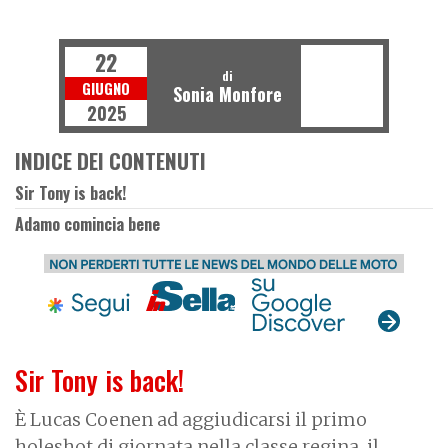
R
D
O
F
F
-
O
A
22
di
GIUGNO
Sonia Monfore
2025
INDICE DEI CONTENUTI
Sir Tony is back!
Adamo comincia bene
Sir Tony is back!
È Lucas Coenen ad aggiudicarsi il primo
holeshot di giornata nella classe regina, il