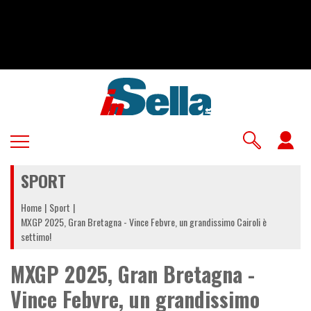
Salta
al
contenuto
principale
U
a
SPORT
m
Home
Sport
MXGP 2025, Gran Bretagna - Vince Febvre, un grandissimo Cairoli è
settimo!
MXGP 2025, Gran Bretagna -
Vince Febvre, un grandissimo