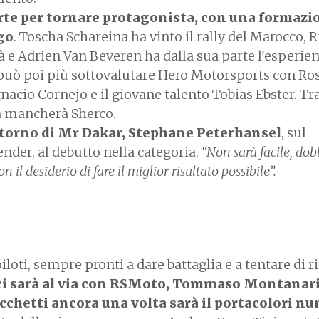
rte per tornare protagonista, con una formazi
go
. Toscha Schareina ha vinto il rally del Marocco, 
 e Adrien Van Beveren ha dalla sua parte l'esperien
può poi più sottovalutare Hero Motorsports con Ro
nacio Cornejo e il giovane talento Tobias Ebster. Tra
on mancherà Sherco.
ritorno di Mr Dakar, Stephane Peterhansel
, sul
der, al debutto nella categoria.
“Non sarà facile, do
il desiderio di fare il miglior risultato possibile”.
oti, sempre pronti a dare battaglia e a tentare di ri
ci sarà al via con RSMoto, Tommaso Montanar
cchetti ancora una volta sarà il portacolori n