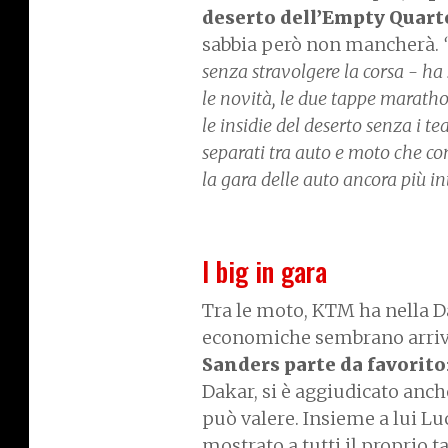
deserto dell’Empty Quart
sabbia però non mancherà.
senza stravolgere la corsa - ha
le novità, le due tappe marathon
le insidie del deserto senza i t
separati tra auto e moto che co
la gara delle auto ancora più int
I big in gara
Tra le moto, KTM ha nella Da
economiche sembrano arriv
Sanders parte da favorito
Dakar, si è aggiudicato anch
può valere. Insieme a lui L
mostrato a tutti il proprio t