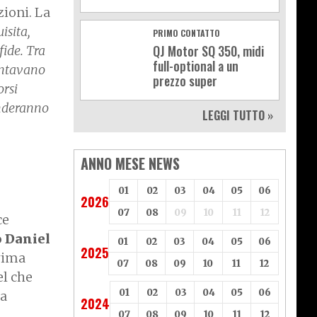
zioni. La
isita,
PRIMO CONTATTO
QJ Motor SQ 350, midi
fide. Tra
full-optional a un
rontavano
prezzo super
orsi
enderanno
LEGGI TUTTO »
ANNO MESE NEWS
01
02
03
04
05
06
2026
07
08
09
10
11
12
ce
o Daniel
01
02
03
04
05
06
2025
prima
07
08
09
10
11
12
el che
01
02
03
04
05
06
ha
2024
07
08
09
10
11
12