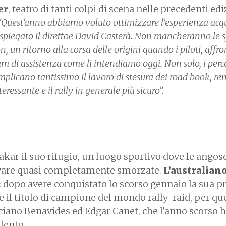
er
, teatro di tanti colpi di scena nelle precedenti edi
“Quest’anno abbiamo voluto ottimizzare l’esperienza acqu
 spiegato il direttoe David Casterà. Non mancheranno le s
, un ritorno alla corsa delle origini quando i piloti, aff
eam di assistenza come li intendiamo oggi. Non solo, i perc
mplicano tantissimo il lavoro di stesura dei road book, r
eressante e il rally in generale più sicuro”.
kar il suo rifugio, un luogo sportivo dove le angos
are quasi completamente smorzate.
L’australian
: dopo avere conquistato lo scorso gennaio la sua 
e il titolo di campione del mondo rally-raid, per qu
uciano Benavides ed Edgar Canet, che l'anno scorso 
alento.