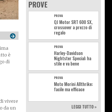
PROVE
PROVA
QJ Motor SRT 600 SX,
crossover a prezzo di
regalo
PROVA
sima
Harley-Davidson
utto è
Nightster Special: ha
go di
stile e va bene
PROVA
Moto Morini Allthrike:
facile ma efficace
di vivere
LEGGI TUTTO »
to da un