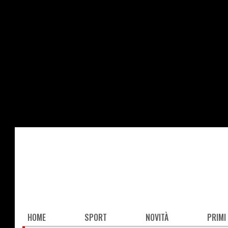
Salta
al
contenuto
principale
Main
HOME
SPORT
NOVITÀ
PRIMI
navigation