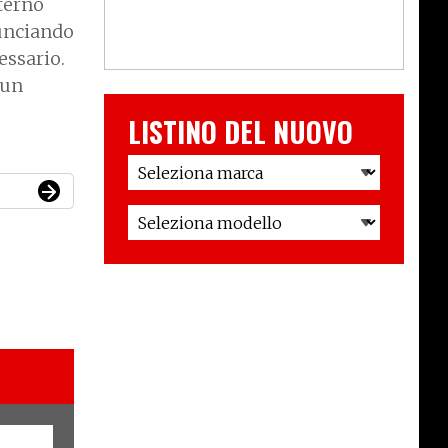
ternò
nunciando
essario.
 un
LISTINO DEL NUOVO