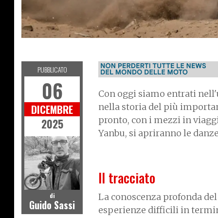
R
D
O
F
F
-
O
A
PUBBLICATO
06
Con oggi siamo entrati nell
nella storia del più importan
DICEMBRE
pronto, con i mezzi in viaggi
2025
Yanbu, si apriranno le danze
Il tracciato
di
La conoscenza profonda del t
Guido Sassi
esperienze difficili in termi