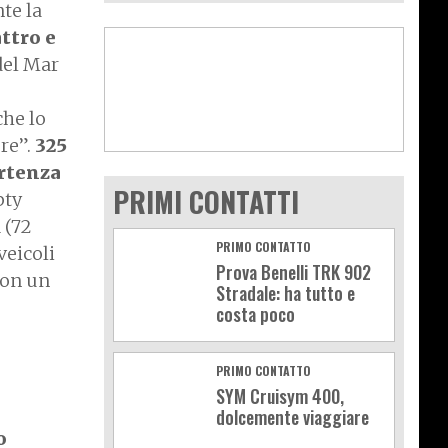
te la
ttro e
 del Mar
che lo
pre”.
325
artenza
PRIMI CONTATTI
pty
 (72
PRIMO CONTATTO
veicoli
Prova Benelli TRK 902
con un
Stradale: ha tutto e
costa poco
PRIMO CONTATTO
SYM Cruisym 400,
dolcemente viaggiare
o