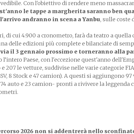
edibile. Con l'obiettivo di rendere meno massacran
st'anno le tappe a margherita saranno ben qua
 l'arrivo andranno in scena a Yanbu
, sulle coste
, di cui 4.900 a cronometro, farà da teatro a quella 
una delle edizioni più complete e bilanciate di sem
l via il 3 gennaio prossimo e torneranno alla p
o l’intero Paese, con l'eccezione quest'anno dell'Em
e 207 le vetture, suddivise nelle varie categorie FIA
SSV, 8 Stock e 47 camion). A questi si aggiungono 97 
- 74 auto e 23 camion- pronti a rivivere la leggenda 
lometri.
percorso 2026 non si addentrerà nello sconfinat