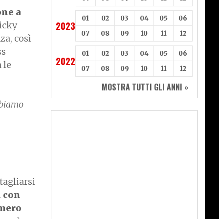
one a
01
02
03
04
05
06
Ricky
2023
07
08
09
10
11
12
za, così
ss
01
02
03
04
05
06
2022
 le
07
08
09
10
11
12
MOSTRA TUTTI GLI ANNI »
bbiamo
tagliarsi
i con
umero