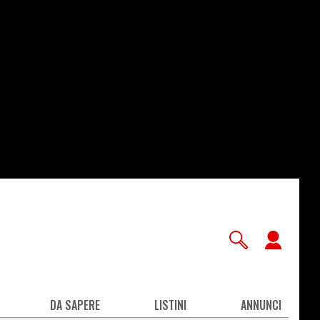
User
accou
men
DA SAPERE
LISTINI
ANNUNCI