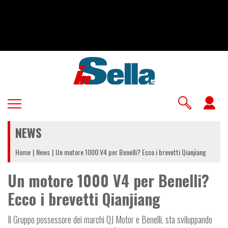
Salta
al
contenuto
principale
U
a
NEWS
m
Home
News
Un motore 1000 V4 per Benelli? Ecco i brevetti Qianjiang
Un motore 1000 V4 per Benelli?
Ecco i brevetti Qianjiang
Il Gruppo possessore dei marchi QJ Motor e Benelli, sta sviluppando