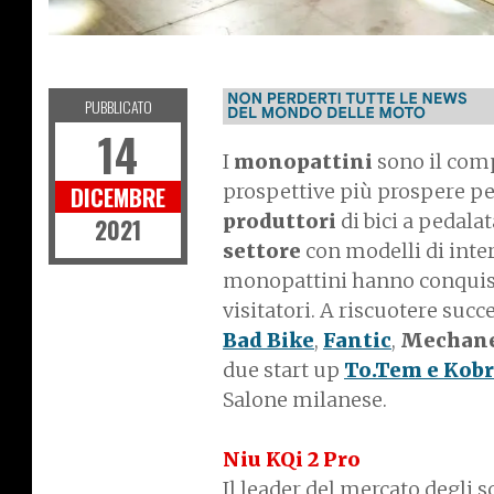
P
T
G
R
E
E
N
L
A
N
E
PUBBLICATO
14
I
monopattini
sono il com
prospettive più prospere pe
DICEMBRE
produttori
di bici a pedala
2021
settore
con modelli di inter
monopattini hanno conquistat
visitatori. A riscuotere succ
Bad Bike
,
Fantic
,
Mechan
due start up
To.Tem e Kob
Salone milanese.
Niu KQi 2 Pro
Il leader del mercato degli s