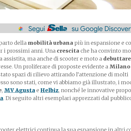
parto della
mobilità urbana
più in espansione e co
r i prossimi anni. Una
crescita
che ha convinto mo
ta assistita, ma anche di scooter e moto a
debuttare
esse. Un proliferare di proposte evidente a
Milan
o spazi di rilievo attirando l’attenzione di molti
esso sono stati, come vi abbiamo già illustrato, i mod
e
,
MV Agusta
e
Helbiz
, nonché le innovative propo
ra
. Di seguito altri esemplari apprezzati dal pubblic
cooter elettrici continua la sua espansione in altri 