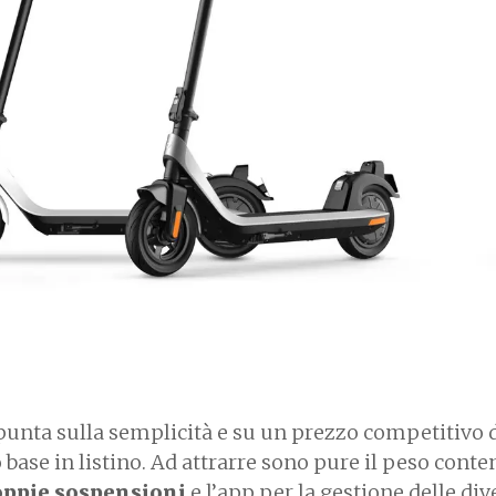
unta sulla semplicità e su un prezzo competitivo 
 base in listino. Ad attrarre sono pure il peso conte
ppie sospensioni
e l’app per la gestione delle div