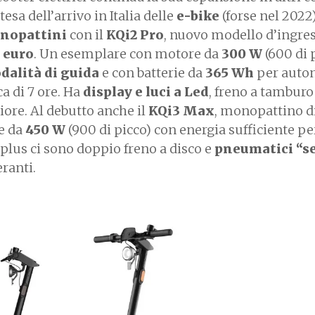
tesa dell’arrivo in Italia delle
e-bike
(forse nel 2022)
nopattini
con il
KQi2 Pro
, nuovo modello d’ingres
 euro
. Un esemplare con motore da
300 W
(600 di 
dalità di guida
e con batterie da
365 Wh
per auto
ca di 7 ore. Ha
display e luci a Led
, freno a tamburo
iore. Al debutto anche il
KQi3 Max
, monopattino di
e da
450 W
(900 di picco) con energia sufficiente pe
i plus ci sono doppio freno a disco e
pneumatici “se
eranti.