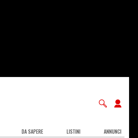
User
accou
men
DA SAPERE
LISTINI
ANNUNCI