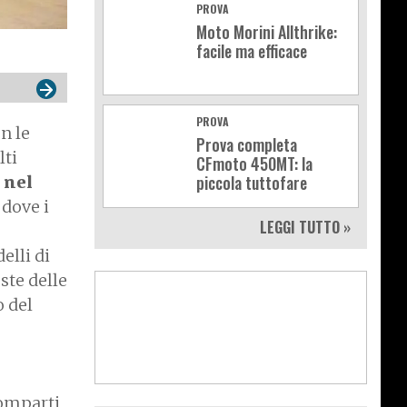
PROVA
Moto Morini Allthrike:
facile ma efficace
PROVA
n le
Prova completa
lti
CFmoto 450MT: la
piccola tuttofare
 nel
o
dove i
LEGGI TUTTO »
elli di
ste delle
o del
comparti