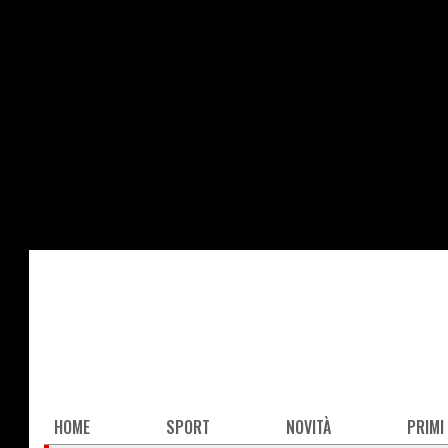
Salta
al
contenuto
principale
Main
HOME
SPORT
NOVITÀ
PRIMI
navigation