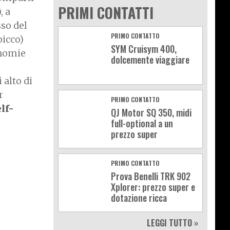
PRIMI CONTATTI
, a
so del
PRIMO CONTATTO
picco)
SYM Cruisym 400,
nomie
dolcemente viaggiare
 alto di
r
PRIMO CONTATTO
lf-
QJ Motor SQ 350, midi
full-optional a un
prezzo super
PRIMO CONTATTO
Prova Benelli TRK 902
Xplorer: prezzo super e
dotazione ricca
LEGGI TUTTO »